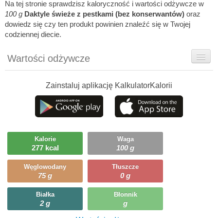
Na tej stronie sprawdzisz kaloryczność i wartości odżywcze w
100 g
Daktyle świeże z pestkami (bez konserwantów)
oraz
dowiedz się czy ten produkt powinien znaleźć się w Twojej
codziennej diecie.
Wartości odżywcze
Rady dietetyka
Zainstaluj aplikację KalkulatorKalorii
Ciekawostki
Ile możesz zjeść?
Kalorie
Waga
277 kcal
100 g
Węglowodany
Tłuszcze
75 g
0 g
Białka
Błonnik
2 g
g