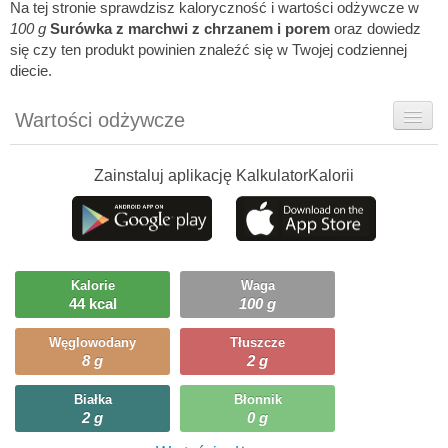
Na tej stronie sprawdzisz kaloryczność i wartości odżywcze w
100 g
Surówka z marchwi z chrzanem i porem
oraz dowiedz
się czy ten produkt powinien znaleźć się w Twojej codziennej
diecie.
Wartości odżywcze
Rady dietetyka
Zainstaluj aplikację KalkulatorKalorii
Szczegółówe informacje
Ciekawostki
Ile możesz zjeść?
Kalorie
Waga
44 kcal
100 g
Węglowodany
Tłuszcze
8 g
2 g
Białka
Błonnik
2 g
0 g