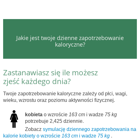
Jakie jest twoje dzienne zapotrzebowanie
kaloryczne?
Zastanawiasz się ile możesz
zjeść każdego dnia?
Twoje zapotrzebowanie kaloryczne zależy od płci, wagi,
wieku, wzrostu oraz poziomu aktywności fizycznej.
kobieta
o wzroście
163 cm
i wadze
75 kg
potrzebuje 2,425 dziennie.
Zobacz
symulację dziennego zapotrzebowania na
kalorie kobiety o wzroście
163 cm
i wadze
75 kg
.