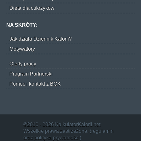
Dieta dla cukrzyków
NA SKRÓTY:
Jak działa Dziennik Kalorii?
Motywatory
Oferty pracy
Program Partnerski
Pomoc i kontakt z BOK
©2010 - 2026 KalkulatorKalorii.net
Wszelkie prawa zastrzeżona. (
regulamin
oraz
polityka prywatności
)