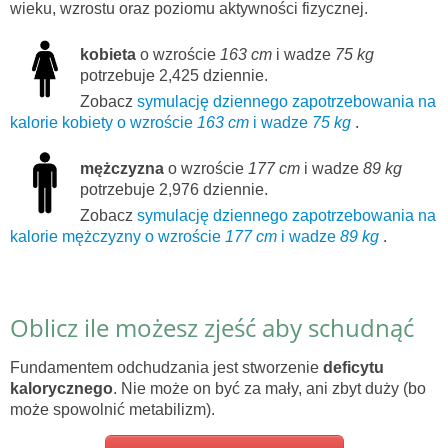
wieku, wzrostu oraz poziomu aktywności fizycznej.
kobieta
o wzroście
163 cm
i wadze
75 kg
potrzebuje 2,425 dziennie.
Zobacz
symulację dziennego zapotrzebowania na
kalorie kobiety o wzroście
163 cm
i wadze
75 kg
.
mężczyzna
o wzroście
177 cm
i wadze
89 kg
potrzebuje 2,976 dziennie.
Zobacz
symulację dziennego zapotrzebowania na
kalorie mężczyzny o wzroście
177 cm
i wadze
89 kg
.
Oblicz ile możesz zjeść aby schudnąć
Fundamentem odchudzania jest stworzenie
deficytu
kalorycznego
. Nie może on być za mały, ani zbyt duży (bo
może spowolnić metabilizm).