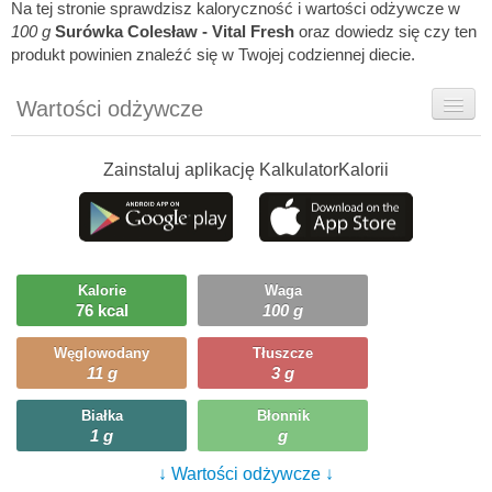
Na tej stronie sprawdzisz kaloryczność i wartości odżywcze w
100 g
Surówka Colesław - Vital Fresh
oraz dowiedz się czy ten
produkt powinien znaleźć się w Twojej codziennej diecie.
Wartości odżywcze
Rady dietetyka
Zainstaluj aplikację KalkulatorKalorii
Ciekawostki
Ile możesz zjeść?
Kalorie
Waga
76 kcal
100 g
Węglowodany
Tłuszcze
11 g
3 g
Białka
Błonnik
1 g
g
↓ Wartości odżywcze ↓