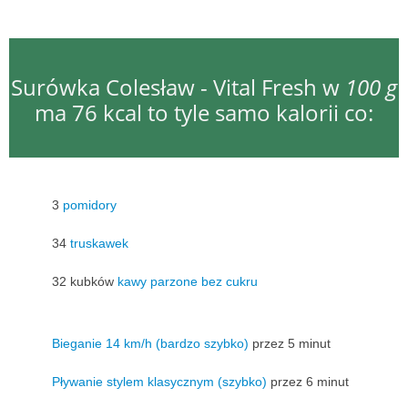
Surówka Colesław - Vital Fresh w
100 g
ma 76 kcal to tyle samo kalorii co:
3
pomidory
34
truskawek
32 kubków
kawy parzone bez cukru
Bieganie 14 km/h (bardzo szybko)
przez 5 minut
Pływanie stylem klasycznym (szybko)
przez 6 minut