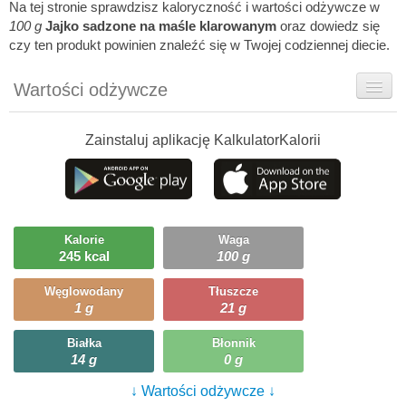
Na tej stronie sprawdzisz kaloryczność i wartości odżywcze w
100 g
Jajko sadzone na maśle klarowanym
oraz dowiedz się
czy ten produkt powinien znaleźć się w Twojej codziennej diecie.
Wartości odżywcze
Rady dietetyka
Zainstaluj aplikację KalkulatorKalorii
Szczegółówe informacje
Ciekawostki
Ile możesz zjeść?
Kalorie
Waga
245 kcal
100 g
Węglowodany
Tłuszcze
1 g
21 g
Białka
Błonnik
14 g
0 g
↓ Wartości odżywcze ↓