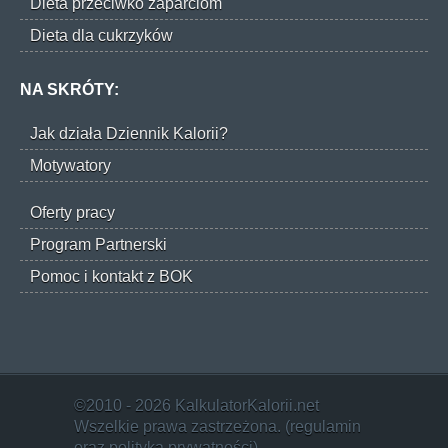
Dieta przeciwko zaparciom
Dieta dla cukrzyków
NA SKRÓTY:
Jak działa Dziennik Kalorii?
Motywatory
Oferty pracy
Program Partnerski
Pomoc i kontakt z BOK
©2010 - 2026 KalkulatorKalorii.net
Wszelkie prawa zastrzeżona. (
regulamin
oraz
polityka prywatności
)