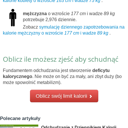
kalorie kobiety o wzroście
163 cm
i wadze
75 kg
.
mężczyzna
o wzroście
177 cm
i wadze
89 kg
potrzebuje 2,976 dziennie.
Zobacz
symulację dziennego zapotrzebowania na
kalorie mężczyzny o wzroście
177 cm
i wadze
89 kg
.
Oblicz ile możesz zjeść aby schudnąć
Fundamentem odchudzania jest stworzenie
deficytu
kalorycznego
. Nie może on być za mały, ani zbyt duży (bo
może spowolnić metabilizm).
Oblicz swój limit kalorii
Polecane artykuły
Odchudzanie z Dziennikiem Kalorii