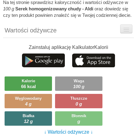
Na tej stronie sprawdzisz kaloryczność i wartości odżywcze w
100 g
Serek homogenizowany chudy - Aldi
oraz dowiedz się
czy ten produkt powinien znaleźć się w Twojej codziennej diecie.
Wartości odżywcze
Rady dietetyka
Zainstaluj aplikację KalkulatorKalorii
Ciekawostki
Ile możesz zjeść?
Kalorie
Waga
66 kcal
100 g
Węglowodany
Tłuszcze
4 g
0 g
Białka
Błonnik
12 g
g
↓ Wartości odżywcze ↓