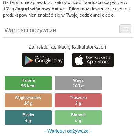
Na tej stronie sprawdzisz kaloryczność i wartości odżywcze w
100 g
Jogurt wiśniowy Active - Pilos
oraz dowiedz się czy ten
produkt powinien znaleźć się w Twojej codziennej diecie.
Wartości odżywcze
Rady dietetyka
Zainstaluj aplikację KalkulatorKalorii
Szczegółówe informacje
Ciekawostki
Ile możesz zjeść?
Kalorie
Waga
96 kcal
100 g
Węglowodany
Tłuszcze
14 g
3 g
Białka
Błonnik
4 g
0 g
↓ Wartości odżywcze ↓