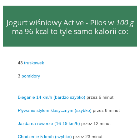
Jogurt wiśniowy Active - Pilos w
100 g
ma 96 kcal to tyle samo kalorii co:
43
truskawek
3
pomidory
Bieganie 14 km/h (bardzo szybko)
przez 6 minut
Pływanie stylem klasycznym (szybko)
przez 8 minut
Jazda na rowerze (16-19 km/h)
przez 12 minut
Chodzenie 5 km/h (szybko)
przez 23 minut