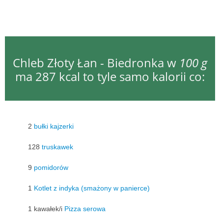
Chleb Złoty Łan - Biedronka w
100 g
ma 287 kcal to tyle samo kalorii co:
2
bułki kajzerki
128
truskawek
9
pomidorów
1
Kotlet z indyka (smażony w panierce)
1 kawałek/i
Pizza serowa