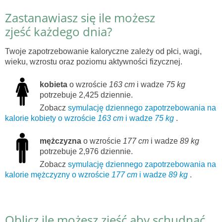
Zastanawiasz się ile możesz
zjeść każdego dnia?
Twoje zapotrzebowanie kaloryczne zależy od płci, wagi,
wieku, wzrostu oraz poziomu aktywności fizycznej.
kobieta
o wzroście
163 cm
i wadze
75 kg
potrzebuje 2,425 dziennie.
Zobacz
symulację dziennego zapotrzebowania na
kalorie kobiety o wzroście
163 cm
i wadze
75 kg
.
mężczyzna
o wzroście
177 cm
i wadze
89 kg
potrzebuje 2,976 dziennie.
Zobacz
symulację dziennego zapotrzebowania na
kalorie mężczyzny o wzroście
177 cm
i wadze
89 kg
.
Oblicz ile możesz zjeść aby schudnąć