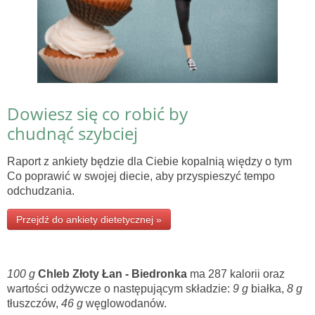
Dowiesz się co robić by
chudnąć szybciej
Raport z ankiety będzie dla Ciebie kopalnią więdzy o tym
Co poprawić w swojej diecie, aby przyspieszyć tempo
odchudzania.
Przejdź do ankiety dietetycznej »
100 g
Chleb Złoty Łan - Biedronka
ma 287 kalorii oraz
wartości odżywcze o następującym składzie:
9 g
białka,
8 g
tłuszczów,
46 g
węglowodanów.