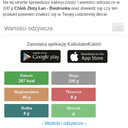
Na tej stronie sprawdzisz kaloryczność i wartości odżywcze w
100 g
Chleb Złoty Łan - Biedronka
oraz dowiedz się czy ten
produkt powinien znaleźć się w Twojej codziennej diecie.
Wartości odżywcze
Rady dietetyka
Zainstaluj aplikację KalkulatorKalorii
Ciekawostki
Ile możesz zjeść?
Kalorie
Waga
287 kcal
100 g
Węglowodany
Tłuszcze
46 g
8 g
Białka
Błonnik
9 g
g
↓ Wartości odżywcze ↓