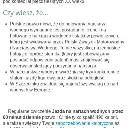
pod koniec lat pięćdziesiątych XX wieku.
Czy wiesz, że...
Polskie prawo mówi, że do holowania narciarza
wodnego wymagane jest posiadanie licencji na
holowanie narciarza wodnego i statków powietrznych,
która jest wydawana przez Polski Związek Motorowodny
i Narciarstwa Wodnego. To nie wszystko, na jednostce
holującej oprócz sternika (który jest zobowiązany
posiadać odpowiedni patent) musi znajdować się
obserwator śledzący poczynania narciarza.
W narciarstwie wodnym wyróżnia się trzy konkurencje:
slalom, jazdę figurową oraz skoki na odległość.
W Szczecinku znajduje się najdłuższy wyciąg do nart
wodnych w Europie.
Regularne ćwiczenie
Jazda na nartach wodnych przez
60 minut dziennie
pozwoli Ci nie tylko spalić 490 kalorii,
ale także zwiększy Twoje
zapotrzebowanie kaloryczne
aż