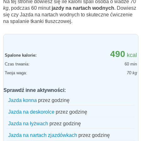
Na tej stronie dowiesz się ile kalorii spali osoba o wadze
70
kg
, podczas 60 minut
jazdy na nartach wodnych
. Dowiesz
się czy Jazda na nartach wodnych to skuteczne ćwiczenie
na spalanie tkanki tłuszczowej.
490
kcal
Spalone kalorie:
Czas trwania:
60 min
Twoja waga:
70 kg
Sprawdź inne aktywności:
Jazda konna
przez godzinę
Jazda na deskorolce
przez godzinę
Jazda na łyżwach
przez godzinę
Jazda na nartach zjazdówkach
przez godzinę