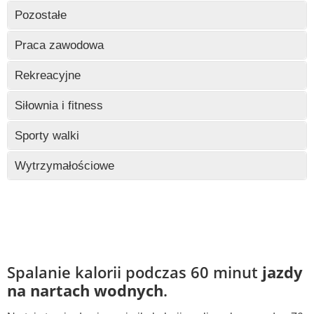
Wczytywanie
Pozostałe
Wczytywanie
Praca zawodowa
Wczytywanie
Rekreacyjne
Wczytywanie
Siłownia i fitness
Wczytywanie
Sporty walki
Wczytywanie
Wytrzymałościowe
Wczytywanie
Spalanie kalorii podczas 60 minut
jazdy
na nartach wodnych
.