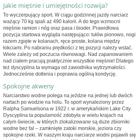
Jakie mięśnie i umiejętności rozwija?
To wyczerpujący sport. W ciągu godzinnej jazdy narciarz
ważący 70 kg spali aż 490 kalorii. A do tego wzmocni
mięśnie ramion i nóg oraz pasa i bioder. Prawidłowa
pozycja startowa wygląda następująco: tułów pionowo, nogi
razem zgięte w kolanach, ręce proste, kolana między
łokciami. Po nabraniu prędkości z tej pozycji należy wstać.
Wiele zależy od poczucia równowagi. Nad zapanowaniem
nad ciałem pracują praktycznie wszystkie mięśnie! Dlatego
też dyscyplina ta wymaga od zawodnika wytrzymałości.
Jednocześnie dotlenia i poprawia ogólną kondycję.
Spokojne akweny
Narciarstwo wodne polega na jeździe na jednej lub dwóch
nartach po wodzie na holu. To sport wynaleziony przez
Ralpha Samuelsona w 1922 r. w amerykańskim Lake City.
Dyscyplina ta popularność zdobyła w wielu krajach na
całym świecie, w których zlokalizowane są duże zbiorniki
wodne bez fal – zamknięte zatoki morskie, jeziora czy
spokojne rzeki. W naszym kraju narciarze wodni pojawili się