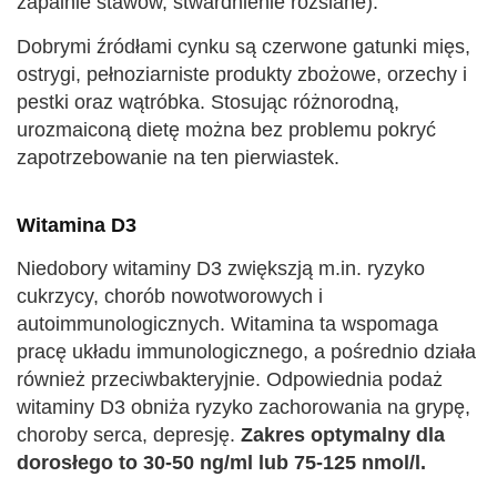
zapalnie stawów, stwardnienie rozsiane).
Dobrymi źródłami cynku są czerwone gatunki mięs,
ostrygi, pełnoziarniste produkty zbożowe, orzechy i
pestki oraz wątróbka. Stosując różnorodną,
urozmaiconą dietę można bez problemu pokryć
zapotrzebowanie na ten pierwiastek.
Witamina D3
Niedobory witaminy D3 zwiększją m.in. ryzyko
cukrzycy, chorób nowotworowych i
autoimmunologicznych. Witamina ta wspomaga
pracę układu immunologicznego, a pośrednio działa
również przeciwbakteryjnie. Odpowiednia podaż
witaminy D3 obniża ryzyko zachorowania na grypę,
choroby serca, depresję.
Zakres optymalny dla
dorosłego to 30-50 ng/ml lub 75-125 nmol/l.