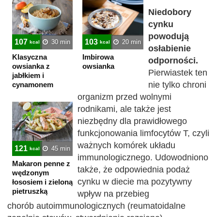
Niedobory
cynku
powodują
107
103
30 min
20 min
kcal
kcal
osłabienie
Klasyczna
Imbirowa
odporności.
owsianka z
owsianka
Pierwiastek ten
jabłkiem i
nie tylko chroni
cynamonem
organizm przed wolnymi
rodnikami, ale także jest
niezbędny dla prawidłowego
funkcjonowania limfocytów T, czyli
ważnych komórek układu
121
45 min
kcal
immunologicznego. Udowodniono
Makaron penne z
także, że odpowiednia podaż
wędzonym
cynku w diecie ma pozytywny
łososiem i zieloną
pietruszką
wpływ na przebieg
chorób autoimmunologicznych (reumatoidalne