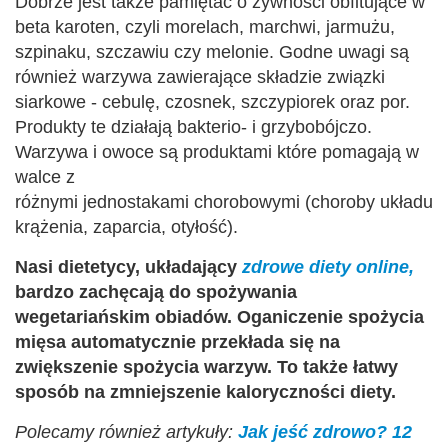
Dobrze jest także pamiętać o żywności obfitujące w
beta karoten, czyli morelach, marchwi, jarmużu,
szpinaku, szczawiu czy melonie. Godne uwagi są
również warzywa zawierające składzie związki
siarkowe - cebulę, czosnek, szczypiorek oraz por.
Produkty te działają bakterio- i grzybobójczo.
Warzywa i owoce są produktami które pomagają w
walce z
różnymi jednostakami chorobowymi (choroby układu
krążenia, zaparcia, otyłość).
Nasi dietetycy, układający
zdrowe diety online,
bardzo zachęcają do spożywania
wegetariańskim obiadów. Oganiczenie spożycia
mięsa automatycznie przekłada się na
zwiększenie spożycia warzyw. To także łatwy
sposób na zmniejszenie kaloryczności diety.
Polecamy również artykuły:
Jak jeść zdrowo? 12