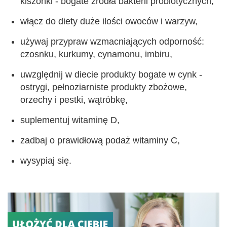
kiszonki - bogate źródła bakterii probiotycznych,
włącz do diety duże ilości owoców i warzyw,
używaj przypraw wzmacniających odporność:
czosnku, kurkumy, cynamonu, imbiru,
uwzględnij w diecie produkty bogate w cynk -
ostrygi, pełnoziarniste produkty zbożowe,
orzechy i pestki, wątróbkę,
suplementuj witaminę D,
zadbaj o prawidłową podaż witaminy C,
wysypiaj się.