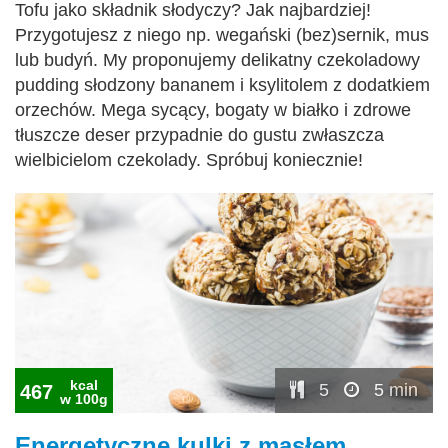
Tofu jako składnik słodyczy? Jak najbardziej!
Przygotujesz z niego np. wegański (bez)sernik, mus
lub budyń. My proponujemy delikatny czekoladowy
pudding słodzony bananem i ksylitolem z dodatkiem
orzechów. Mega sycący, bogaty w białko i zdrowe
tłuszcze deser przypadnie do gustu zwłaszcza
wielbicielom czekolady. Spróbuj koniecznie!
kcal
5
5 min
467
w 100g
Energetyczne kulki z masłem