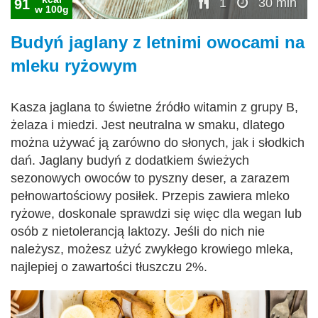
1
30 min
91
w 100g
Budyń jaglany z letnimi owocami na
mleku ryżowym
Kasza jaglana to świetne źródło witamin z grupy B,
żelaza i miedzi. Jest neutralna w smaku, dlatego
można używać ją zarówno do słonych, jak i słodkich
dań. Jaglany budyń z dodatkiem świeżych
sezonowych owoców to pyszny deser, a zarazem
pełnowartościowy posiłek. Przepis zawiera mleko
ryżowe, doskonale sprawdzi się więc dla wegan lub
osób z nietolerancją laktozy. Jeśli do nich nie
należysz, możesz użyć zwykłego krowiego mleka,
najlepiej o zawartości tłuszczu 2%.