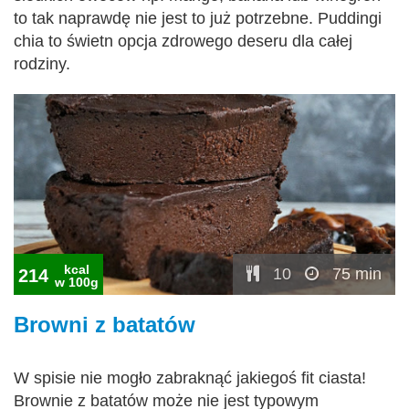
to tak naprawdę nie jest to już potrzebne. Puddingi
chia to świetn opcja zdrowego deseru dla całej
rodziny.
kcal
10
75 min
214
w 100g
Browni z batatów
W spisie nie mogło zabraknąć jakiegoś fit ciasta!
Brownie z batatów może nie jest typowym