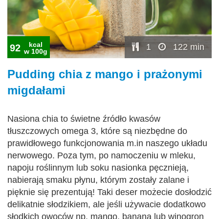
kcal
1
122 min
92
w 100g
Pudding chia z mango i prażonymi
migdałami
Nasiona chia to świetne źródło kwasów
tłuszczowych omega 3, które są niezbędne do
prawidłowego funkcjonowania m.in naszego układu
nerwowego. Poza tym, po namoczeniu w mleku,
napoju roślinnym lub soku nasionka pęcznieją,
nabierają smaku płynu, którym zostały zalane i
pięknie się prezentują! Taki deser możecie dosłodzić
delikatnie słodzikiem, ale jeśli używacie dodatkowo
słodkich owoców np. mango, banana lub winogron