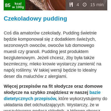
kcal
4
15 min
85
w 100g
Czekoladowy pudding
Coś dla amatorów czekolady. Pudding świetnie
będzie komponował się z dodatkiem świeżych,
sezonowych owoców, owoców lub domowego
muesli czy granoli. Pudding jest produktem
bezglutenowym. Jeżeli chcesz, żby była także
bezmleczny, mleko krowie wystarczy zamienić na
napój roślinny. W takiej wersji będzie to idealny
deser dla maluchów z alergiami.
Więcej przepisów na fit słodycze oraz domowe
słodycze na szybko znajdziesz w naszej
bazie
dietetycznych przepisów,
które wykorzystujemy do
układania diet odchudzających. Wystarczy, że w
wyszukiwarce podasz składnik, z którego chcesz