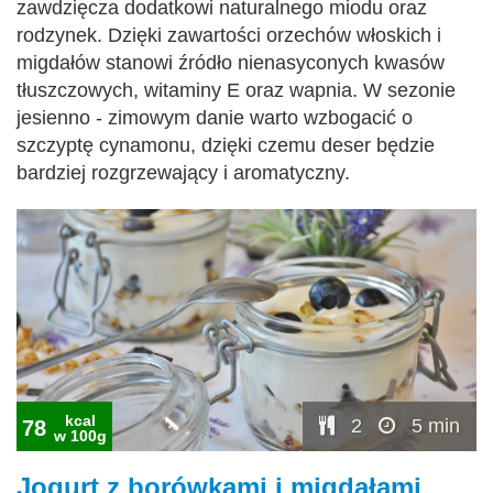
zawdzięcza dodatkowi naturalnego miodu oraz
rodzynek. Dzięki zawartości orzechów włoskich i
migdałów stanowi źródło nienasyconych kwasów
tłuszczowych, witaminy E oraz wapnia. W sezonie
jesienno - zimowym danie warto wzbogacić o
szczyptę cynamonu, dzięki czemu deser będzie
bardziej rozgrzewający i aromatyczny.
kcal
2
5 min
78
w 100g
Jogurt z borówkami i migdałami