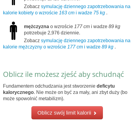
Zobacz
symulację dziennego zapotrzebowania na
kalorie kobiety o wzroście
163 cm
i wadze
75 kg
.
mężczyzna
o wzroście
177 cm
i wadze
89 kg
potrzebuje 2,976 dziennie.
Zobacz
symulację dziennego zapotrzebowania na
kalorie mężczyzny o wzroście
177 cm
i wadze
89 kg
.
Oblicz ile możesz zjeść aby schudnąć
Fundamentem odchudzania jest stworzenie
deficytu
kalorycznego
. Nie może on być za mały, ani zbyt duży (bo
może spowolnić metabilizm).
Oblicz swój limit kalorii