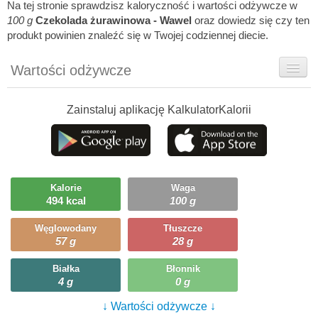
Na tej stronie sprawdzisz kaloryczność i wartości odżywcze w
100 g
Czekolada żurawinowa - Wawel
oraz dowiedz się czy ten
produkt powinien znaleźć się w Twojej codziennej diecie.
Wartości odżywcze
Rady dietetyka
Zainstaluj aplikację KalkulatorKalorii
Szczegółówe informacje
Ciekawostki
Ile możesz zjeść?
Kalorie
Waga
494 kcal
100 g
Węglowodany
Tłuszcze
57 g
28 g
Białka
Błonnik
4 g
0 g
↓ Wartości odżywcze ↓