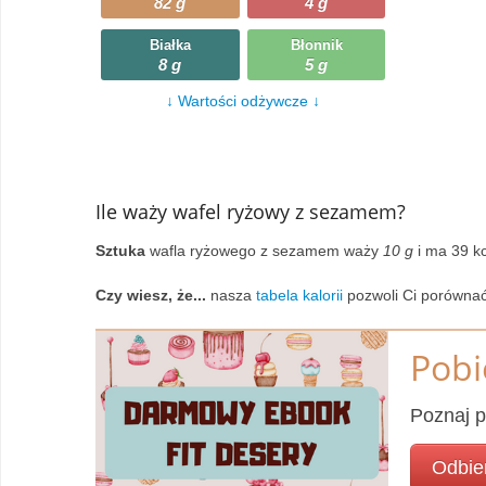
82 g
4 g
Wczytywanie
Warzywa
Białka
Błonnik
8 g
5 g
Wczytywanie
Wegetariańskie
↓ Wartości odżywcze ↓
Wczytywanie
Zupy
Wczytywanie
Ile waży wafel ryżowy z sezamem?
Sztuka
wafla ryżowego z sezamem waży
10 g
i ma 39 kc
Czy wiesz, że...
nasza
tabela kalorii
pozwoli Ci porówna
Pobi
Poznaj p
Odbie