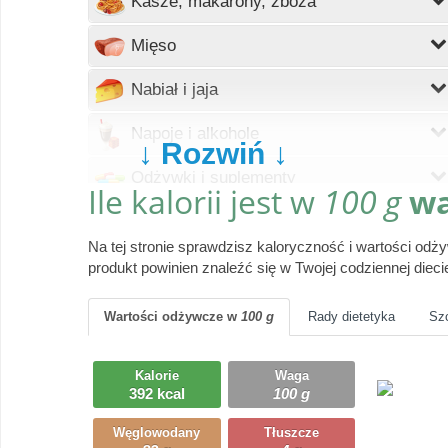
Kasze, makarony, zboża
Wczytywanie
Mięso
Wczytywanie
Nabiał i jaja
Wczytywanie
Napoje i alkohole
↓ Rozwiń ↓
Wczytywanie
Odżywki i suplementy
Ile kalorii jest w
100 g
wa
Wczytywanie
Owoce
Na tej stronie sprawdzisz kaloryczność i wartości od
Wczytywanie
Pieczywo
produkt powinien znaleźć się w Twojej codziennej dieci
Wczytywanie
Produkty gotowe
Wartości odżywcze
w
100 g
Rady dietetyka
Sz
Wczytywanie
Przyprawy i dodatki
Kalorie
Waga
Wczytywanie
392 kcal
100 g
Ryby i owoce morza
Węglowodany
Tłuszcze
Wczytywanie
Słodycze, desery, ciasta