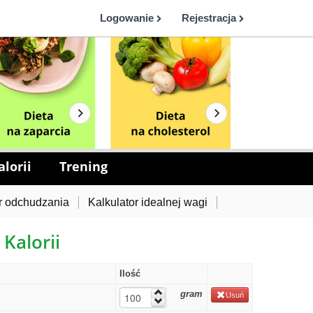
Logowanie
Rejestracja
lorii
Trening
r odchudzania
Kalkulator idealnej wagi
 Kalorii
Ilość
gram
Usuń