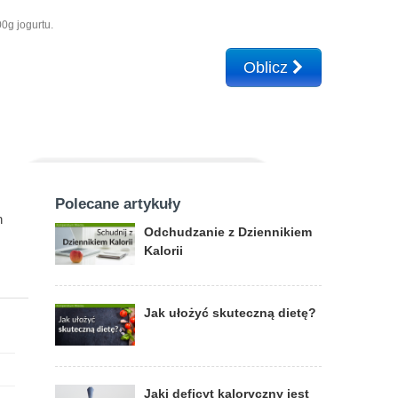
0g jogurtu.
Oblicz
Polecane artykuły
n
Odchudzanie z Dziennikiem
Kalorii
Jak ułożyć skuteczną dietę?
Jaki deficyt kaloryczny jest