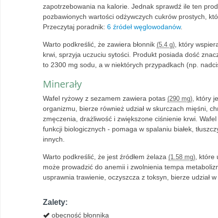
zapotrzebowania na kalorie. Jednak sprawdź ile ten pro
pozbawionych wartości odżywczych cukrów prostych, któr
Przeczytaj poradnik:
6 źródeł węglowodanów
.
Warto podkreślić, że zawiera błonnik
, który wspier
(5.4 g)
krwi, sprzyja uczuciu sytości. Produkt posiada dość znac
to 2300 mg sodu, a w niektórych przypadkach (np. nadci
Minerały
Wafel ryżowy z sezamem zawiera potas
, który 
(290 mg)
organizmu, bierze również udział w skurczach mięśni, 
zmęczenia, drażliwość i zwiększone ciśnienie krwi. Wa
funkcji biologicznych - pomaga w spalaniu białek, tłusz
innych.
Warto podkreślić, że jest źródłem żelaza
, które
(1.58 mg)
może prowadzić do anemii i zwolnienia tempa metabol
usprawnia trawienie, oczyszcza z toksyn, bierze udział w 
Zalety:
obecność błonnika