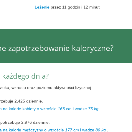
Leżenie
przez 11 godzin i 12 minut
nne zapotrzebowanie kaloryczne?
ć każdego dnia?
wieku, wzrostu oraz poziomu aktywności fizycznej.
rzebuje 2,425 dziennie.
 na kalorie kobiety o wzroście
163 cm
i wadze
75 kg
.
potrzebuje 2,976 dziennie.
a na kalorie mężczyzny o wzroście
177 cm
i wadze
89 kg
.