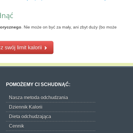
dnąć
lorycznego
. Nie może on być za mały, ani zbyt duży (bo może
z swój limit kalorii
POMOŻEMY CI SCHUDNĄĆ:
Nasza metoda odchudzania
Dziennik Kalorii
Dieta odchudzająca
Cennik