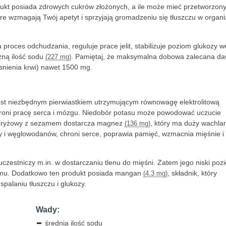
dukt posiada zdrowych cukrów złożonych, a ile może mieć przetworzon
e wzmagają Twój apetyt i sprzyjają gromadzeniu się tłuszczu w organi
a proces odchudzania, reguluje prace jelit, stabilizuje poziom glukozy w
zną ilość sodu
. Pamiętaj, że maksymalna dobowa zalecana d
(227 mg)
snienia krwi) nawet 1500 mg.
jest niezbędnym pierwiastkiem utrzymującym równowagę elektrolitową
chroni pracę serca i mózgu. Niedobór potasu może powodować uczucie
fel ryżowy z sezamem dostarcza magnez
, który ma duży wachla
(136 mg)
czy i węglowodanów, chroni serce, poprawia pamięć, wzmacnia mięśnie i 
 uczestniczy m.in. w dostarczaniu tlenu do mięśni. Zatem jego niski poz
izmu. Dodatkowo ten produkt posiada mangan
, składnik, który
(4.3 mg)
spalaniu tłuszczu i glukozy.
Wady:
średnia ilość sodu