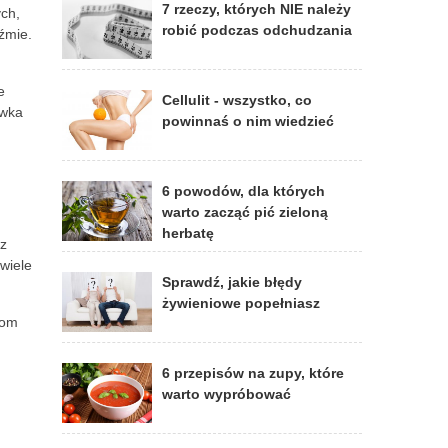
7 rzeczy, których NIE należy
ych,
robić podczas odchudzania
źmie.
e
Cellulit - wszystko, co
awka
powinnaś o nim wiedzieć
6 powodów, dla których
warto zacząć pić zieloną
herbatę
rz
wiele
Sprawdź, jakie błędy
żywieniowe popełniasz
iom
6 przepisów na zupy, które
warto wypróbować