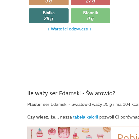
0 g
27 g
Wczytywanie
Warzywa
Białka
Błonnik
26 g
0 g
Wczytywanie
Wegetariańskie
↓ Wartości odżywcze ↓
Wczytywanie
Zupy
Wczytywanie
Ile waży ser Edamski - Światowid?
Plaster
ser Edamski - Światowid waży
30 g
i ma 104 kcal
Czy wiesz, że...
nasza
tabela kalorii
pozwoli Ci porównać
Pobi