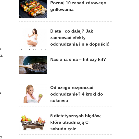
Poznaj 10 zasad zdrowego
grillowania
Dieta i co dalej? Jak
zachować efekty
odchudzania i nie dopuścić
⅓
do efektu jojo
i.
Nasiona chia – hit czy kit?
0
Od czego rozpocząć
o
odchudzanie? 4 kroki do
sukcesu
5 dietetycznych błędów,
które utrudniają Ci
schudnięcie
c
ło