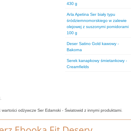
430 g
Arla Apetina Ser biały typu
śródziemnomorskiego w zalewie
olejowej z suszonymi pomidorami
100 g
Deser Satino Gold kawowy -
Bakoma
Serek kanapkowy śmietankowy -
Creamfields
.
 wartości odżywcze Ser Edamski - Światowid z innymi produktami.
erz Ebooka Fit Desery