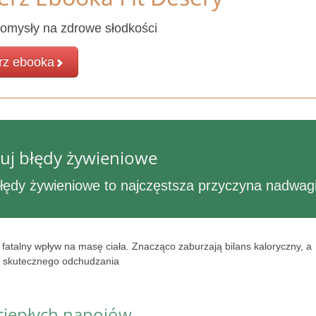
omysły na zdrowe słodkości
rz ebooka
uj błędy żywieniowe
błędy żywieniowe to najczęstsza przyczyna nadwag
fatalny wpływ na masę ciała. Znacząco zaburzają bilans kaloryczny, a
wa skutecznego odchudzania
 ciepłych napojów