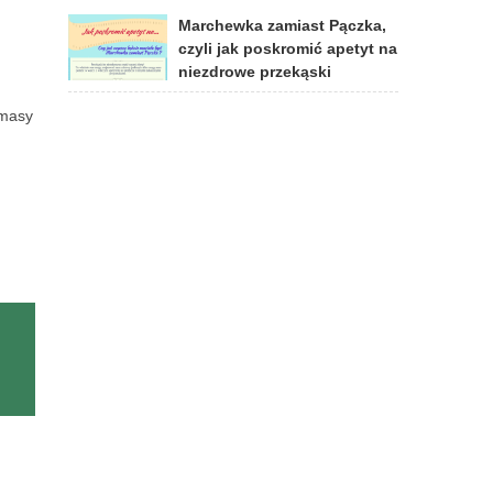
Marchewka zamiast Pączka,
czyli jak poskromić apetyt na
niezdrowe przekąski
 masy