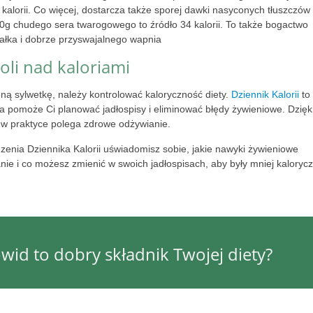
 kalorii. Co więcej, dostarcza także sporej dawki nasyconych tłuszczów
30g chudego sera twarogowego to źródło 34 kalorii. To także bogactwo
ałka i dobrze przyswajalnego wapnia
oli nad kaloriami
ą sylwetkę, należy kontrolować kaloryczność diety.
Dziennik Kalorii
to
óra pomoże Ci planować jadłospisy i eliminować błędy żywieniowe. Dzięki
 w praktyce polega zdrowe odżywianie.
zenia Dziennika Kalorii uświadomisz sobie, jakie nawyki żywieniowe
nie i co możesz zmienić w swoich jadłospisach, aby były mniej kaloryc
wid to dobry składnik Twojej diety?