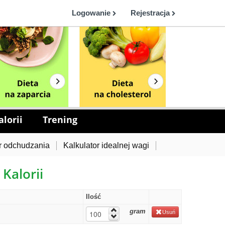
Logowanie
Rejestracja
lorii
Trening
r odchudzania
Kalkulator idealnej wagi
 Kalorii
Ilość
gram
Usuń