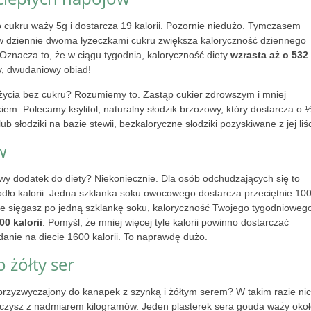
 cukru waży 5g i dostarcza 19 kalorii. Pozornie niedużo. Tymczasem
w dziennie dwoma łyżeczkami cukru zwiększa kaloryczność dziennego
. Oznacza to, że w ciągu tygodnia, kaloryczność diety
wzrasta aż o 532
ży, dwudaniowy obiad!
życia bez cukru? Rozumiemy to. Zastąp cukier zdrowszym i mniej
em. Polecamy ksylitol, naturalny słodzik brzozowy, który dostarcza o 
 lub słodziki na bazie stewii, bezkaloryczne słodziki pozyskiwane z jej liśc
w
owy dodatek do diety? Niekoniecznie. Dla osób odchudzających się to
dło kalorii. Jedna szklanka soku owocowego dostarcza przeciętnie 10
nnie sięgasz po jedną szklankę soku, kaloryczność Twojego tygodnioweg
00 kalorii
. Pomyśl, że mniej więcej tyle kalorii powinno dostarczać
adanie na diecie 1600 kalorii. To naprawdę dużo.
o żółty ser
 przyzwyczajony do kanapek z szynką i żółtym serem? W takim razie ni
lczysz z nadmiarem kilogramów. Jeden plasterek sera gouda waży oko