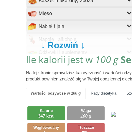
Kasze, makarony, zboża
Wczytywanie
Mięso
Wczytywanie
Nabiał i jaja
Wczytywanie
Napoje i alkohole
↓ Rozwiń ↓
Wczytywanie
Odżywki i suplementy
Ile kalorii jest w
100 g
Se
Wczytywanie
Owoce
Na tej stronie sprawdzisz kaloryczność i wartości od
Wczytywanie
Pieczywo
produkt powinien znaleźć się w Twojej codziennej dieci
Wczytywanie
Produkty gotowe
Wartości odżywcze
w
100 g
Rady dietetyka
Sz
Wczytywanie
Przyprawy i dodatki
Kalorie
Waga
Wczytywanie
347 kcal
100 g
Ryby i owoce morza
Węglowodany
Tłuszcze
Wczytywanie
Słodycze, desery, ciasta