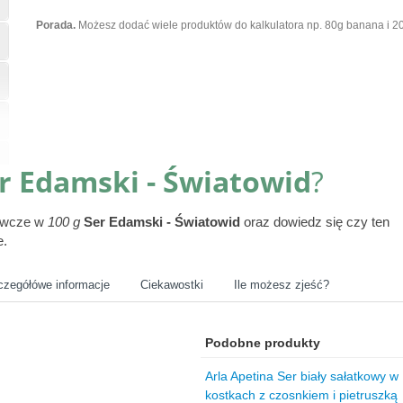
Porada.
Możesz dodać wiele produktów do kalkulatora np. 80g banana i 20
r Edamski - Światowid
?
żywcze w
100 g
Ser Edamski - Światowid
oraz dowiedz się czy ten
e.
czegółówe informacje
Ciekawostki
Ile możesz zjeść?
Podobne produkty
Arla Apetina Ser biały sałatkowy w
kostkach z czosnkiem i pietruszką