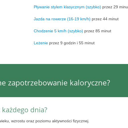
Pływanie stylem klasycznym (szybko)
przez 29 minu
Jazda na rowerze (16-19 km/h)
przez 44 minut
Chodzenie 5 km/h (szybko)
przez 85 minut
Leżenie
przez 9 godzin i 55 minut
nne zapotrzebowanie kaloryczne?
ć każdego dnia?
wieku, wzrostu oraz poziomu aktywności fizycznej.