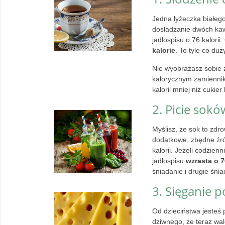
Jedna łyżeczka białego
dosładzanie dwóch ka
jadłospisu o 76 kalorii
kalorie
. To tyle co du
Nie wyobrażasz sobie 
kalorycznym zamienniki
kalorii mniej niż cukier
2. Picie sokó
Myślisz, że sok to zdr
dodatkowe, zbędne źró
kalorii. Jeżeli codzie
jadłospisu
wzrasta o 7
śniadanie i drugie śni
3. Sięganie p
Od dzieciństwa jesteś
dziwnego, że teraz wa