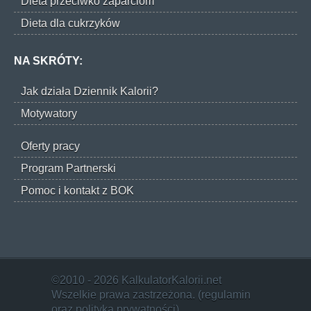
Dieta przeciwko zaparciom
Dieta dla cukrzyków
NA SKRÓTY:
Jak działa Dziennik Kalorii?
Motywatory
Oferty pracy
Program Partnerski
Pomoc i kontakt z BOK
©2010 - 2026 KalkulatorKalorii.net
Wszelkie prawa zastrzeżona. (
regulamin
oraz
polityka prywatności
)