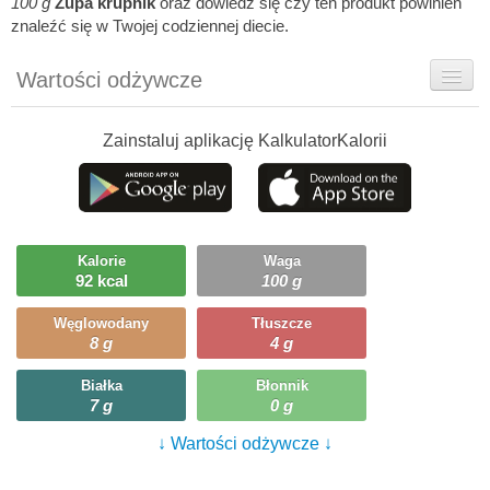
100 g
Zupa krupnik
oraz dowiedz się czy ten produkt powinien
znaleźć się w Twojej codziennej diecie.
Wartości odżywcze
Rady dietetyka
Zainstaluj aplikację KalkulatorKalorii
Szczegółówe informacje
Ciekawostki
Ile możesz zjeść?
Kalorie
Waga
92 kcal
100 g
Węglowodany
Tłuszcze
8 g
4 g
Białka
Błonnik
7 g
0 g
↓ Wartości odżywcze ↓