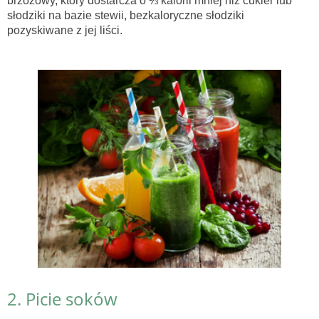
brzozowy, który dostarcza o ⅓ kalorii mniej niż cukier lub
słodziki na bazie stewii, bezkaloryczne słodziki
pozyskiwane z jej liści.
2. Picie soków