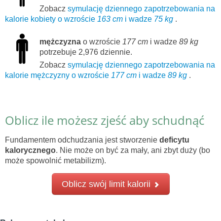
Zobacz
symulację dziennego zapotrzebowania na
kalorie kobiety o wzroście
163 cm
i wadze
75 kg
.
mężczyzna
o wzroście
177 cm
i wadze
89 kg
potrzebuje 2,976 dziennie.
Zobacz
symulację dziennego zapotrzebowania na
kalorie mężczyzny o wzroście
177 cm
i wadze
89 kg
.
Oblicz ile możesz zjeść aby schudnąć
Fundamentem odchudzania jest stworzenie
deficytu
kalorycznego
. Nie może on być za mały, ani zbyt duży (bo
może spowolnić metabilizm).
Oblicz swój limit kalorii