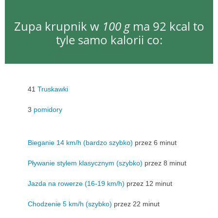
Zupa krupnik w
100 g
ma 92 kcal to
tyle samo kalorii co:
41
Truskawki
3
pomidory
Bieganie 14 km/h (bardzo szybko)
przez 6 minut
Pływanie stylem klasycznym (szybko)
przez 8 minut
Jazda na rowerze (16-19 km/h)
przez 12 minut
Chodzenie 5 km/h (szybko)
przez 22 minut