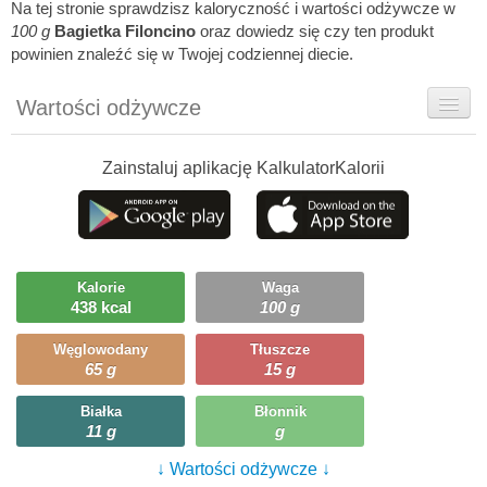
Na tej stronie sprawdzisz kaloryczność i wartości odżywcze w
100 g
Bagietka Filoncino
oraz dowiedz się czy ten produkt
powinien znaleźć się w Twojej codziennej diecie.
Wartości odżywcze
Rady dietetyka
Zainstaluj aplikację KalkulatorKalorii
Ciekawostki
Ile możesz zjeść?
Kalorie
Waga
438 kcal
100 g
Węglowodany
Tłuszcze
65 g
15 g
Białka
Błonnik
11 g
g
↓ Wartości odżywcze ↓