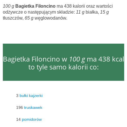
100 g
Bagietka Filoncino
ma 438 kalorii oraz wartości
odżywcze o następującym składzie:
11 g
białka,
15 g
tłuszczów,
65 g
węglowodanów.
Bagietka Filoncino w
100 g
ma 438 kcal
to tyle samo kalorii co:
3
bułki kajzerki
196
truskawek
14
pomidorów