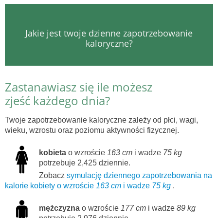
Jakie jest twoje dzienne zapotrzebowanie
kaloryczne?
Zastanawiasz się ile możesz
zjeść każdego dnia?
Twoje zapotrzebowanie kaloryczne zależy od płci, wagi,
wieku, wzrostu oraz poziomu aktywności fizycznej.
kobieta
o wzroście
163 cm
i wadze
75 kg
potrzebuje 2,425 dziennie.
Zobacz
symulację dziennego zapotrzebowania na
kalorie kobiety o wzroście
163 cm
i wadze
75 kg
.
mężczyzna
o wzroście
177 cm
i wadze
89 kg