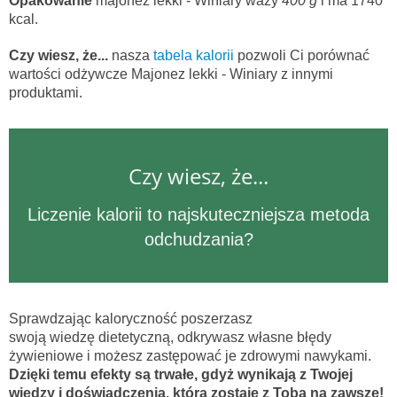
Opakowanie
majonez lekki - Winiary waży
400 g
i ma 1740
kcal.
Czy wiesz, że...
nasza
tabela kalorii
pozwoli Ci porównać
wartości odżywcze Majonez lekki - Winiary z innymi
produktami.
Czy wiesz, że...
Liczenie kalorii to najskuteczniejsza metoda
odchudzania?
Sprawdzając kaloryczność poszerzasz
swoją wiedzę dietetyczną, odkrywasz własne błędy
żywieniowe i możesz zastępować je zdrowymi nawykami.
Dzięki temu efekty są trwałe, gdyż wynikają z Twojej
wiedzy i doświadczenia, która zostaje z Tobą na zawsze!