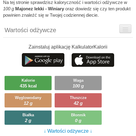
Na tej stronie sprawdzisz kaloryczność i wartości odżywcze w
100 g
Majonez lekki - Winiary
oraz dowiedz się czy ten produkt
powinien znaleźć się w Twojej codziennej diecie.
Wartości odżywcze
Rady dietetyka
Zainstaluj aplikację KalkulatorKalorii
Szczegółówe informacje
Ciekawostki
Ile możesz zjeść?
Kalorie
Waga
435 kcal
100 g
Węglowodany
Tłuszcze
12 g
42 g
Białka
Błonnik
2 g
0 g
↓ Wartości odżywcze ↓