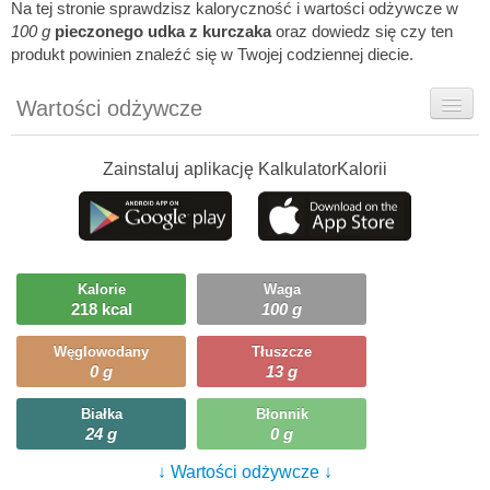
Na tej stronie sprawdzisz kaloryczność i wartości odżywcze w
100 g
pieczonego udka z kurczaka
oraz dowiedz się czy ten
produkt powinien znaleźć się w Twojej codziennej diecie.
Wartości odżywcze
Rady dietetyka
Zainstaluj aplikację KalkulatorKalorii
Szczegółówe informacje
Ciekawostki
Ile możesz zjeść?
Kalorie
Waga
218 kcal
100 g
Węglowodany
Tłuszcze
0 g
13 g
Białka
Błonnik
24 g
0 g
↓ Wartości odżywcze ↓