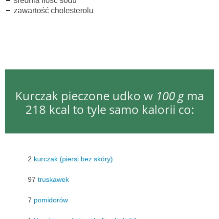
średnia ilość sodu
zawartość cholesterolu
Kurczak pieczone udko w
100 g
ma
218 kcal to tyle samo kalorii co:
2
kurczak (piersi bez skóry)
97
truskawek
7
pomidorów