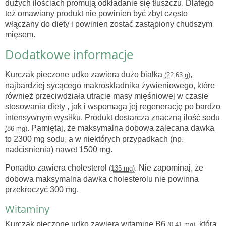
dużych ilościach promują odkładanie się tłuszczu. Dlatego
też omawiany produkt nie powinien być zbyt często
włączany do diety i powinien zostać zastąpiony chudszym
mięsem.
Dodatkowe informacje
Kurczak pieczone udko zawiera dużo białka
,
(22.63 g)
najbardziej sycącego makroskładnika żywieniowego, które
również przeciwdziała utracie masy mięśniowej w czasie
stosowania diety , jak i wspomaga jej regenerację po bardzo
intensywnym wysiłku. Produkt dostarcza znaczną ilość sodu
. Pamiętaj, że maksymalna dobowa zalecana dawka
(86 mg)
to 2300 mg sodu, a w niektórych przypadkach (np.
nadcisnienia) nawet 1500 mg.
Ponadto zawiera cholesterol
. Nie zapominaj, że
(135 mg)
dobowa maksymalna dawka cholesterolu nie powinna
przekroczyć 300 mg.
Witaminy
Kurczak pieczone udko zawiera witaminę B6
, która
(0.41 mg)