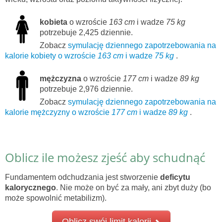
kobieta
o wzroście
163 cm
i wadze
75 kg
potrzebuje 2,425 dziennie.
Zobacz
symulację dziennego zapotrzebowania na
kalorie kobiety o wzroście
163 cm
i wadze
75 kg
.
mężczyzna
o wzroście
177 cm
i wadze
89 kg
potrzebuje 2,976 dziennie.
Zobacz
symulację dziennego zapotrzebowania na
kalorie mężczyzny o wzroście
177 cm
i wadze
89 kg
.
Oblicz ile możesz zjeść aby schudnąć
Fundamentem odchudzania jest stworzenie
deficytu
kalorycznego
. Nie może on być za mały, ani zbyt duży (bo
może spowolnić metabilizm).
Oblicz swój limit kalorii