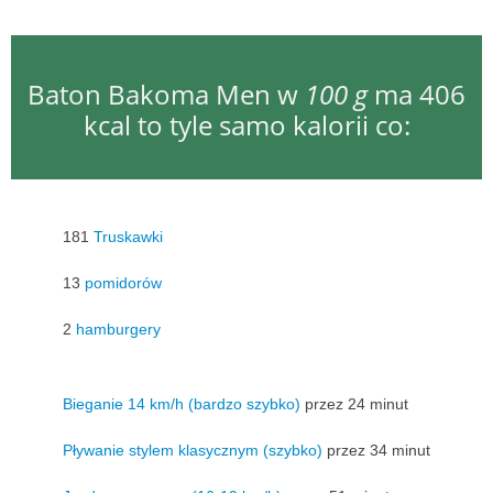
Baton Bakoma Men w
100 g
ma 406
kcal to tyle samo kalorii co:
181
Truskawki
13
pomidorów
2
hamburgery
Bieganie 14 km/h (bardzo szybko)
przez 24 minut
Pływanie stylem klasycznym (szybko)
przez 34 minut