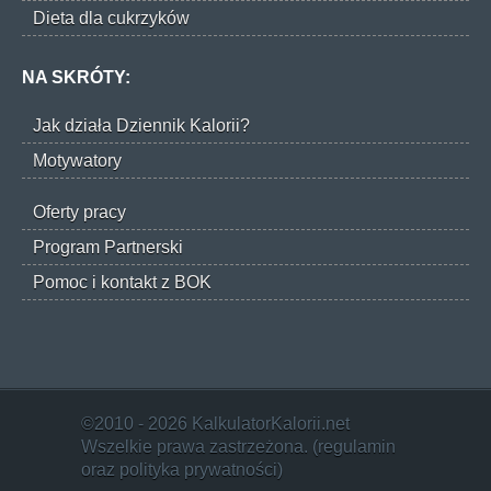
Dieta dla cukrzyków
NA SKRÓTY:
Jak działa Dziennik Kalorii?
Motywatory
Oferty pracy
Program Partnerski
Pomoc i kontakt z BOK
©2010 - 2026 KalkulatorKalorii.net
Wszelkie prawa zastrzeżona. (
regulamin
oraz
polityka prywatności
)