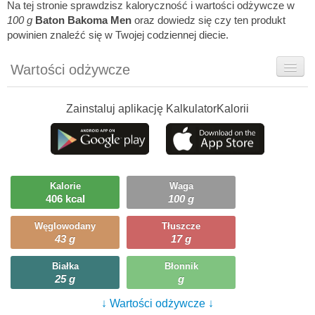
Na tej stronie sprawdzisz kaloryczność i wartości odżywcze w
100 g
Baton Bakoma Men
oraz dowiedz się czy ten produkt
powinien znaleźć się w Twojej codziennej diecie.
Wartości odżywcze
Rady dietetyka
Zainstaluj aplikację KalkulatorKalorii
Ciekawostki
Ile możesz zjeść?
Kalorie
Waga
406 kcal
100 g
Węglowodany
Tłuszcze
43 g
17 g
Białka
Błonnik
25 g
g
↓ Wartości odżywcze ↓