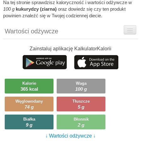
Na tej stronie sprawdzisz kaloryczność i wartości odżywcze w
100 g
kukurydzy (ziarna)
oraz dowiedz się czy ten produkt
powinien znaleźć się w Twojej codziennej diecie.
Wartości odżywcze
Rady dietetyka
Zainstaluj aplikację KalkulatorKalorii
Szczegółówe informacje
Ciekawostki
Ile możesz zjeść?
Kalorie
Waga
365 kcal
100 g
Węglowodany
Tłuszcze
74 g
5 g
Białka
Błonnik
9 g
2 g
↓ Wartości odżywcze ↓