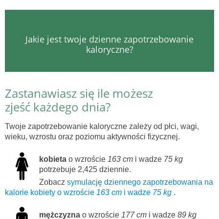
Jakie jest twoje dzienne zapotrzebowanie
kaloryczne?
Zastanawiasz się ile możesz
zjeść każdego dnia?
Twoje zapotrzebowanie kaloryczne zależy od płci, wagi,
wieku, wzrostu oraz poziomu aktywności fizycznej.
kobieta
o wzroście
163 cm
i wadze
75 kg
potrzebuje 2,425 dziennie.
Zobacz
symulację dziennego zapotrzebowania na
kalorie kobiety o wzroście
163 cm
i wadze
75 kg
.
mężczyzna
o wzroście
177 cm
i wadze
89 kg