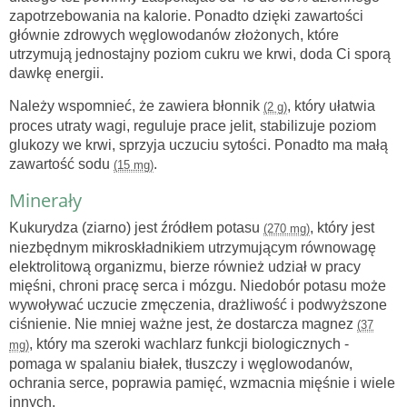
zapotrzebowania na kalorie. Ponadto dzięki zawartości
głównie zdrowych węglowodanów złożonych, które
utrzymują jednostajny poziom cukru we krwi, doda Ci sporą
dawkę energii.
Należy wspomnieć, że zawiera błonnik
, który ułatwia
(2 g)
proces utraty wagi, reguluje prace jelit, stabilizuje poziom
glukozy we krwi, sprzyja uczuciu sytości. Ponadto ma małą
zawartość sodu
.
(15 mg)
Minerały
Kukurydza (ziarno) jest źródłem potasu
, który jest
(270 mg)
niezbędnym mikroskładnikiem utrzymującym równowagę
elektrolitową organizmu, bierze również udział w pracy
mięśni, chroni pracę serca i mózgu. Niedobór potasu może
wywoływać uczucie zmęczenia, drażliwość i podwyższone
ciśnienie. Nie mniej ważne jest, że dostarcza magnez
(37
, który ma szeroki wachlarz funkcji biologicznych -
mg)
pomaga w spalaniu białek, tłuszczy i węglowodanów,
ochrania serce, poprawia pamięć, wzmacnia mięśnie i wiele
innych.