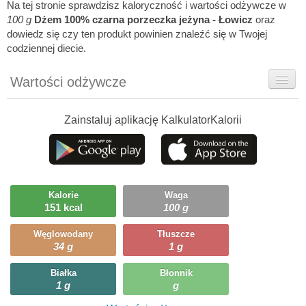
Na tej stronie sprawdzisz kaloryczność i wartości odżywcze w
100 g
Dżem 100% czarna porzeczka jeżyna - Łowicz
oraz
dowiedz się czy ten produkt powinien znaleźć się w Twojej
codziennej diecie.
Wartości odżywcze
Rady dietetyka
Zainstaluj aplikację KalkulatorKalorii
Ciekawostki
Ile możesz zjeść?
Kalorie
Waga
151 kcal
100 g
Węglowodany
Tłuszcze
34 g
1 g
Białka
Błonnik
1 g
g