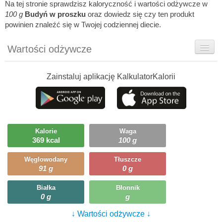
Na tej stronie sprawdzisz kaloryczność i wartości odżywcze w
100 g
Budyń w proszku
oraz dowiedz się czy ten produkt
powinien znaleźć się w Twojej codziennej diecie.
Wartości odżywcze
Rady dietetyka
Zainstaluj aplikację KalkulatorKalorii
Ciekawostki
Ile możesz zjeść?
Kalorie
Waga
369 kcal
100 g
Węglowodany
Tłuszcze
91 g
0 g
Białka
Błonnik
0 g
g
↓ Wartości odżywcze ↓