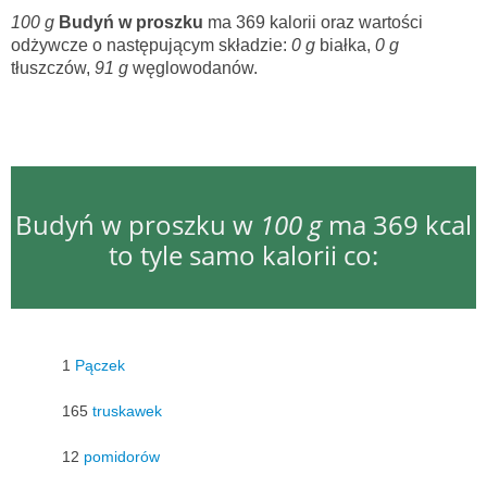
100 g
Budyń w proszku
ma 369 kalorii oraz wartości
odżywcze o następującym składzie:
0 g
białka,
0 g
tłuszczów,
91 g
węglowodanów.
Budyń w proszku w
100 g
ma 369 kcal
to tyle samo kalorii co:
1
Pączek
165
truskawek
12
pomidorów