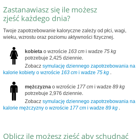
Zastanawiasz się ile możesz
zjeść każdego dnia?
Twoje zapotrzebowanie kaloryczne zależy od płci, wagi,
wieku, wzrostu oraz poziomu aktywności fizycznej.
kobieta
o wzroście
163 cm
i wadze
75 kg
potrzebuje 2,425 dziennie.
Zobacz
symulację dziennego zapotrzebowania na
kalorie kobiety o wzroście
163 cm
i wadze
75 kg
.
mężczyzna
o wzroście
177 cm
i wadze
89 kg
potrzebuje 2,976 dziennie.
Zobacz
symulację dziennego zapotrzebowania na
kalorie mężczyzny o wzroście
177 cm
i wadze
89 kg
.
Oblicz ile możesz zjeść aby schudnąć