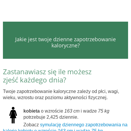
Jakie jest twoje dzienne zapotrzebowanie
kaloryczne?
Zastanawiasz się ile możesz
zjeść każdego dnia?
Twoje zapotrzebowanie kaloryczne zależy od płci, wagi,
wieku, wzrostu oraz poziomu aktywności fizycznej.
kobieta
o wzroście
163 cm
i wadze
75 kg
potrzebuje 2,425 dziennie.
Zobacz
symulację dziennego zapotrzebowania na
kalorie kobiety o wzroście
163 cm
i wadze
75 kg
.