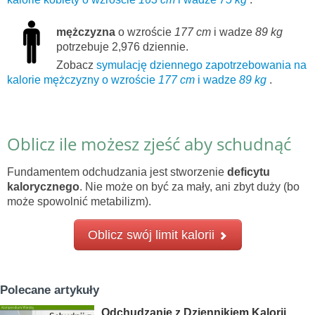
mężczyzna
o wzroście
177 cm
i wadze
89 kg
potrzebuje 2,976 dziennie.
Zobacz
symulację dziennego zapotrzebowania na
kalorie mężczyzny o wzroście
177 cm
i wadze
89 kg
.
Oblicz ile możesz zjeść aby schudnąć
Fundamentem odchudzania jest stworzenie
deficytu
kalorycznego
. Nie może on być za mały, ani zbyt duży (bo
może spowolnić metabilizm).
Oblicz swój limit kalorii
Polecane artykuły
Odchudzanie z Dziennikiem Kalorii