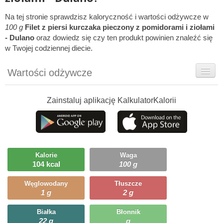
Na tej stronie sprawdzisz kaloryczność i wartości odżywcze w
100 g
Filet z piersi kurczaka pieczony z pomidorami i ziołami
- Dulano
oraz dowiedz się czy ten produkt powinien znaleźć się
w Twojej codziennej diecie.
Wartości odżywcze
Rady dietetyka
Zainstaluj aplikację KalkulatorKalorii
Ciekawostki
Ile możesz zjeść?
Kalorie
Waga
104 kcal
100 g
Węglowodany
Tłuszcze
1 g
2 g
Białka
Błonnik
22 g
g