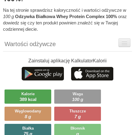
Na tej stronie sprawdzisz kaloryczność i wartości odżywcze w
100 g
Odzywka Białkowa Whey Protein Complex 100%
oraz
dowiedz się czy ten produkt powinien znaleźć się w Twojej
codziennej diecie.
Wartości odżywcze
Rady dietetyka
Zainstaluj aplikację KalkulatorKalorii
Ciekawostki
Ile możesz zjeść?
Kalorie
Waga
389 kcal
100 g
Węglowodany
Tłuszcze
8 g
7 g
Białka
Błonnik
75 g
g