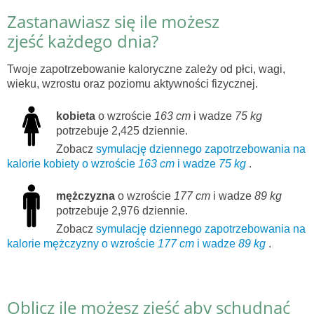
Zastanawiasz się ile możesz
zjeść każdego dnia?
Twoje zapotrzebowanie kaloryczne zależy od płci, wagi,
wieku, wzrostu oraz poziomu aktywności fizycznej.
kobieta
o wzroście
163 cm
i wadze
75 kg
potrzebuje 2,425 dziennie.
Zobacz
symulację dziennego zapotrzebowania na
kalorie kobiety o wzroście
163 cm
i wadze
75 kg
.
mężczyzna
o wzroście
177 cm
i wadze
89 kg
potrzebuje 2,976 dziennie.
Zobacz
symulację dziennego zapotrzebowania na
kalorie mężczyzny o wzroście
177 cm
i wadze
89 kg
.
Oblicz ile możesz zjeść aby schudnąć