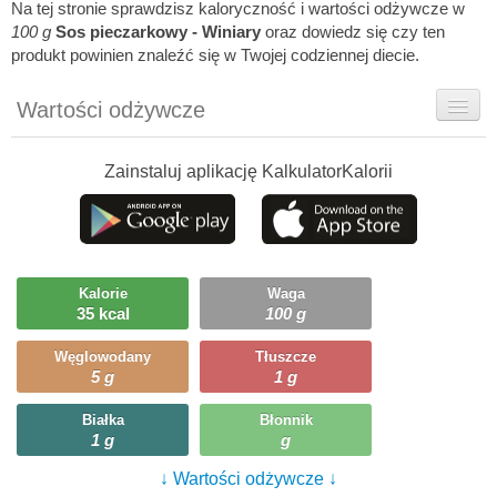
Na tej stronie sprawdzisz kaloryczność i wartości odżywcze w
100 g
Sos pieczarkowy - Winiary
oraz dowiedz się czy ten
produkt powinien znaleźć się w Twojej codziennej diecie.
Wartości odżywcze
Rady dietetyka
Zainstaluj aplikację KalkulatorKalorii
Ciekawostki
Ile możesz zjeść?
Kalorie
Waga
35 kcal
100 g
Węglowodany
Tłuszcze
5 g
1 g
Białka
Błonnik
1 g
g
↓ Wartości odżywcze ↓