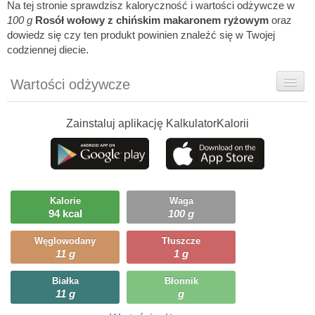
Na tej stronie sprawdzisz kaloryczność i wartości odżywcze w
100 g
Rosół wołowy z chińskim makaronem ryżowym
oraz
dowiedz się czy ten produkt powinien znaleźć się w Twojej
codziennej diecie.
Wartości odżywcze
Rady dietetyka
Zainstaluj aplikację KalkulatorKalorii
Ciekawostki
Ile możesz zjeść?
Kalorie
Waga
94 kcal
100 g
Węglowodany
Tłuszcze
11 g
1 g
Białka
Błonnik
11 g
g