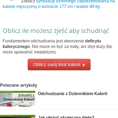
Zobacz
symulację dziennego zapotrzebowania na
kalorie mężczyzny o wzroście
177 cm
i wadze
89 kg
.
Oblicz ile możesz zjeść aby schudnąć
Fundamentem odchudzania jest stworzenie
deficytu
kalorycznego
. Nie może on być za mały, ani zbyt duży (bo
może spowolnić metabilizm).
Oblicz swój limit kalorii
Polecane artykuły
Odchudzanie z Dziennikiem Kalorii
Jak ułożyć skuteczną dietę?