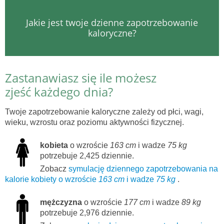
Jakie jest twoje dzienne zapotrzebowanie
kaloryczne?
Zastanawiasz się ile możesz
zjeść każdego dnia?
Twoje zapotrzebowanie kaloryczne zależy od płci, wagi,
wieku, wzrostu oraz poziomu aktywności fizycznej.
kobieta
o wzroście
163 cm
i wadze
75 kg
potrzebuje 2,425 dziennie.
Zobacz
symulację dziennego zapotrzebowania na
kalorie kobiety o wzroście
163 cm
i wadze
75 kg
.
mężczyzna
o wzroście
177 cm
i wadze
89 kg
potrzebuje 2,976 dziennie.