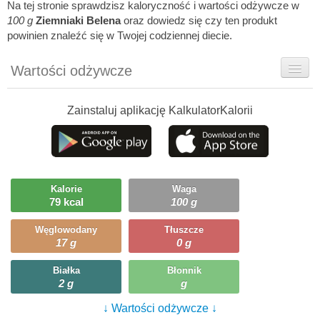
Na tej stronie sprawdzisz kaloryczność i wartości odżywcze w
100 g
Ziemniaki Belena
oraz dowiedz się czy ten produkt
powinien znaleźć się w Twojej codziennej diecie.
Wartości odżywcze
Rady dietetyka
Zainstaluj aplikację KalkulatorKalorii
Ciekawostki
Ile możesz zjeść?
Kalorie
Waga
79 kcal
100 g
Węglowodany
Tłuszcze
17 g
0 g
Białka
Błonnik
2 g
g
↓ Wartości odżywcze ↓