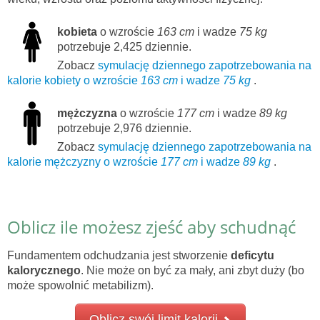
kobieta
o wzroście
163 cm
i wadze
75 kg
potrzebuje 2,425 dziennie.
Zobacz
symulację dziennego zapotrzebowania na
kalorie kobiety o wzroście
163 cm
i wadze
75 kg
.
mężczyzna
o wzroście
177 cm
i wadze
89 kg
potrzebuje 2,976 dziennie.
Zobacz
symulację dziennego zapotrzebowania na
kalorie mężczyzny o wzroście
177 cm
i wadze
89 kg
.
Oblicz ile możesz zjeść aby schudnąć
Fundamentem odchudzania jest stworzenie
deficytu
kalorycznego
. Nie może on być za mały, ani zbyt duży (bo
może spowolnić metabilizm).
Oblicz swój limit kalorii