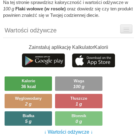
Na tej stronie sprawdzisz kaloryczność i wartości odżywcze w
100 g
Flaki wołowe (w rosole)
oraz dowiedz się czy ten produkt
powinien znaleźć się w Twojej codziennej diecie.
Wartości odżywcze
Rady dietetyka
Zainstaluj aplikację KalkulatorKalorii
Szczegółówe informacje
Ciekawostki
Ile możesz zjeść?
Kalorie
Waga
36 kcal
100 g
Węglowodany
Tłuszcze
2 g
1 g
Białka
Błonnik
5 g
0 g
↓ Wartości odżywcze ↓