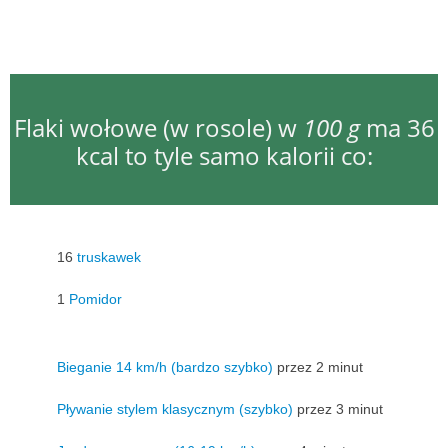
Flaki wołowe (w rosole) w
100 g
ma 36
kcal to tyle samo kalorii co:
16
truskawek
1
Pomidor
Bieganie 14 km/h (bardzo szybko)
przez 2 minut
Pływanie stylem klasycznym (szybko)
przez 3 minut