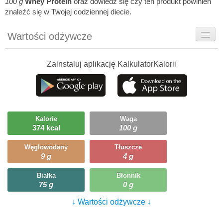
100 g
Whey Protein
oraz dowiedz się czy ten produkt powinien
znaleźć się w Twojej codziennej diecie.
Wartości odżywcze
Rady dietetyka
Zainstaluj aplikację KalkulatorKalorii
Szczegółówe informacje
Ciekawostki
Ile możesz zjeść?
Kalorie
Waga
374 kcal
100 g
Węglowodany
Tłuszcze
9 g
4 g
Białka
Błonnik
75 g
0 g
↓ Wartości odżywcze ↓