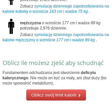
Zobacz
symulację dziennego zapotrzebowania na
kalorie kobiety o wzroście
163 cm
i wadze
75 kg
.
mężczyzna
o wzroście
177 cm
i wadze
89 kg
potrzebuje 2,976 dziennie.
Zobacz
symulację dziennego zapotrzebowania na
kalorie mężczyzny o wzroście
177 cm
i wadze
89 kg
.
Oblicz ile możesz zjeść aby schudnąć
Fundamentem odchudzania jest stworzenie
deficytu
kalorycznego
. Nie może on być za mały, ani zbyt duży (bo
może spowolnić metabilizm).
Oblicz swój limit kalorii