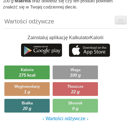
100 g
Makrela
oraz dowiedz się czy ten produkt powinien
znaleźć się w Twojej codziennej diecie.
Wartości odżywcze
Rady dietetyka
Zainstaluj aplikację KalkulatorKalorii
Szczegółówe informacje
Ciekawostki
Ile możesz zjeść?
Kalorie
Waga
275 kcal
100 g
Węglowodany
Tłuszcze
1 g
22 g
Białka
Błonnik
20 g
0 g
↓ Wartości odżywcze ↓