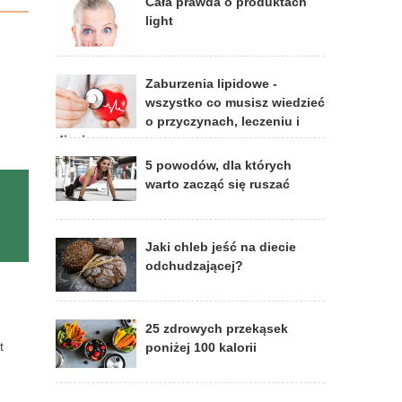
Cała prawda o produktach
light
Zaburzenia lipidowe -
wszystko co musisz wiedzieć
o przyczynach, leczeniu i
diecie
5 powodów, dla których
warto zacząć się ruszać
Jaki chleb jeść na diecie
odchudzającej?
25 zdrowych przekąsek
t
poniżej 100 kalorii