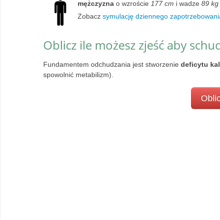
mężczyzna
o wzroście
177 cm
i wadze
89 kg
Zobacz
symulację dziennego zapotrzebowani
Oblicz ile możesz zjeść aby schu
Fundamentem odchudzania jest stworzenie
deficytu ka
spowolnić metabilizm).
Oblic