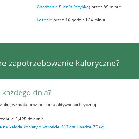
Chodzenie 5 km/h (szybko)
przez 89 minut
Leżenie
przez 10 godzin i 24 minut
nne zapotrzebowanie kaloryczne?
ć każdego dnia?
wieku, wzrostu oraz poziomu aktywności fizycznej.
rzebuje 2,425 dziennie.
 na kalorie kobiety o wzroście
163 cm
i wadze
75 kg
.