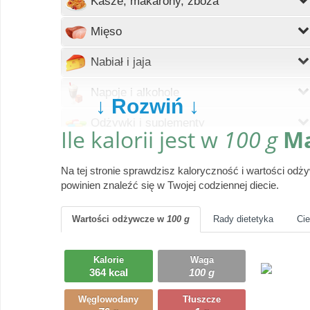
Kasze, makarony, zboża
Wczytywanie
Mięso
Wczytywanie
Nabiał i jaja
Wczytywanie
Napoje i alkohole
↓ Rozwiń ↓
Wczytywanie
Odżywki i suplementy
Ile kalorii jest w
100 g
Ma
Wczytywanie
Owoce
Na tej stronie sprawdzisz kaloryczność i wartości od
Wczytywanie
Pieczywo
powinien znaleźć się w Twojej codziennej diecie.
Wczytywanie
Produkty gotowe
Wartości odżywcze
w
100 g
Rady dietetyka
Ci
Wczytywanie
Przyprawy i dodatki
Kalorie
Waga
Wczytywanie
364 kcal
100 g
Ryby i owoce morza
Węglowodany
Tłuszcze
Wczytywanie
Słodycze, desery, ciasta