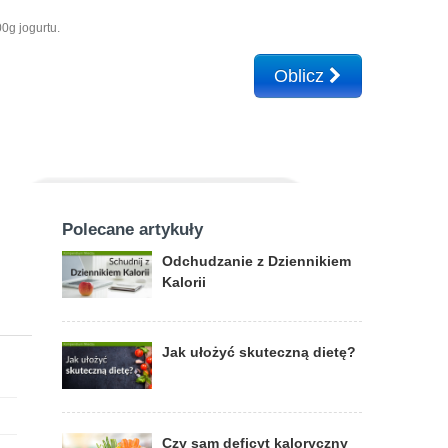
0g jogurtu.
Oblicz
Polecane artykuły
Odchudzanie z Dziennikiem
Kalorii
Jak ułożyć skuteczną dietę?
Czy sam deficyt kaloryczny