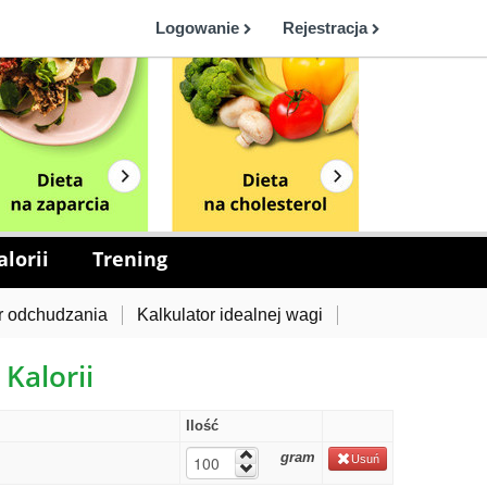
Logowanie
Rejestracja
lorii
Trening
r odchudzania
Kalkulator idealnej wagi
 Kalorii
Ilość
gram
Usuń