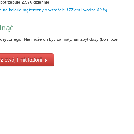
potrzebuje 2,976 dziennie.
a na kalorie mężczyzny o wzroście
177 cm
i wadze
89 kg
.
dnąć
lorycznego
. Nie może on być za mały, ani zbyt duży (bo może
z swój limit kalorii