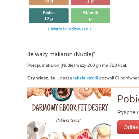
76 g
1 g
Wczytywanie
Warzywa
Białka
Błonnik
12 g
g
Wczytywanie
Wegetariańskie
↓ Wartości odżywcze ↓
Wczytywanie
Zupy
Wczytywanie
Ile waży makaron (Nudle)?
Porcja
makaron (Nudle) waży
200 g
i ma 728 kcal.
Czy wiesz, że...
nasza
tabela kalorii
pozwoli Ci porównać
Pobi
Pyszne d
Odbie