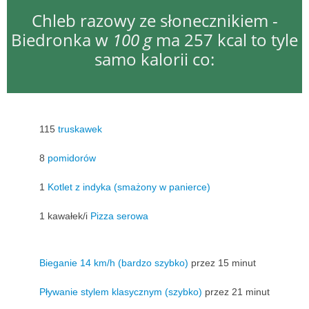
Chleb razowy ze słonecznikiem -
Biedronka w
100 g
ma 257 kcal to tyle
samo kalorii co:
115
truskawek
8
pomidorów
1
Kotlet z indyka (smażony w panierce)
1 kawałek/i
Pizza serowa
Bieganie 14 km/h (bardzo szybko)
przez 15 minut
Pływanie stylem klasycznym (szybko)
przez 21 minut