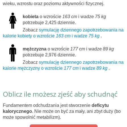
wieku, wzrostu oraz poziomu aktywności fizycznej.
kobieta
o wzroście
163 cm
i wadze
75 kg
potrzebuje 2,425 dziennie.
Zobacz
symulację dziennego zapotrzebowania na
kalorie kobiety o wzroście
163 cm
i wadze
75 kg
.
mężczyzna
o wzroście
177 cm
i wadze
89 kg
potrzebuje 2,976 dziennie.
Zobacz
symulację dziennego zapotrzebowania na
kalorie mężczyzny o wzroście
177 cm
i wadze
89 kg
.
Oblicz ile możesz zjeść aby schudnąć
Fundamentem odchudzania jest stworzenie
deficytu
kalorycznego
. Nie może on być za mały, ani zbyt duży (bo
może spowolnić metabilizm).