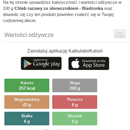
Na tej stronie sprawdzisz kaloryczność i wartości odżywcze w
100 g
Chleb razowy ze słonecznikiem - Biedronka
oraz
dowiedz się czy ten produkt powinien znaleźć się w Twojej
codziennej diecie.
Wartości odżywcze
Rady dietetyka
Zainstaluj aplikację KalkulatorKalorii
Szczegółówe informacje
Ciekawostki
Ile możesz zjeść?
Kalorie
Waga
257 kcal
100 g
Węglowodany
Tłuszcze
43 g
6 g
Białka
Błonnik
6 g
0 g