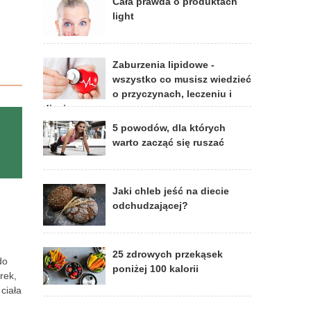
Cała prawda o produktach
light
Zaburzenia lipidowe -
wszystko co musisz wiedzieć
o przyczynach, leczeniu i
diecie
5 powodów, dla których
warto zacząć się ruszać
Jaki chleb jeść na diecie
odchudzającej?
25 zdrowych przekąsek
do
poniżej 100 kalorii
rek,
ciała