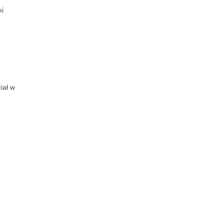
ki
iał w