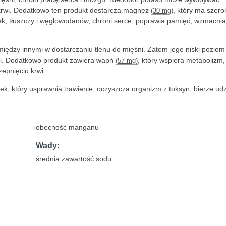
 krwi. Dodatkowo ten produkt dostarcza magnez
, który ma szero
(30 mg)
łek, tłuszczy i węglowodanów, chroni serce, poprawia pamięć, wzmacnia
ł między innymi w dostarczaniu tlenu do mięśni. Zatem jego niski poziom
ii. Dodatkowo produkt zawiera wapń
, który wspiera metabolizm,
(57 mg)
zepnięciu krwi.
tek, który usprawnia trawienie, oczyszcza organizm z toksyn, bierze udz
obecność manganu
Wady:
średnia zawartość sodu