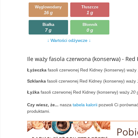
Węglowodany
Tłuszcze
Wczytywanie
Warzywa
16 g
1 g
Wczytywanie
Wegetariańskie
Białka
Błonnik
7 g
0 g
Wczytywanie
Zupy
↓ Wartości odżywcze ↓
Wczytywanie
Ile waży fasola czerwona (konserwa) - Red
Łyżeczka
fasoli czerwonej Red Kidney (konserwy) waży
Szklanka
fasoli czerwonej Red Kidney (konserwy) waży
Łyżka
fasoli czerwonej Red Kidney (konserwy) waży
20 
Czy wiesz, że...
nasza
tabela kalorii
pozwoli Ci porównać
produktami.
Pobi