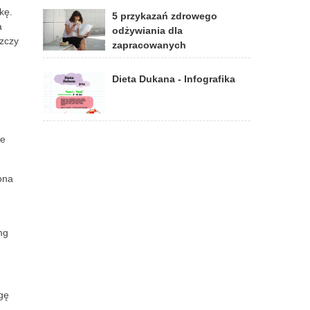
kę.
5 przykazań zdrowego
a
odżywiania dla
szczy
zapracowanych
Dieta Dukana - Infografika
re
ona
mg
gę