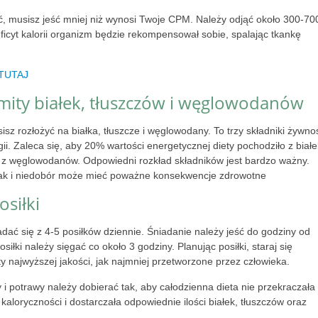
ć, musisz jeść mniej niż wynosi Twoje CPM. Należy odjąć około 300-70
deficyt kalorii organizm będzie rekompensował sobie, spalając tkankę
TUTAJ
imity białek, tłuszczów i węglowodanów
isz rozłożyć na białka, tłuszcze i węglowodany. To trzy składniki żywnoś
ii. Zaleca się, aby 20% wartości energetycznej diety pochodziło z białe
 z węglowodanów. Odpowiedni rozkład składników jest bardzo ważny.
jak i niedobór może mieć poważne konsekwencje zdrowotne
osiłki
adać się z 4-5 posiłków dziennie. Śniadanie należy jeść do godziny od
osiłki należy sięgać co około 3 godziny. Planując posiłki, staraj się
 najwyższej jakości, jak najmniej przetworzone przez człowieka.
i potrawy należy dobierać tak, aby całodzienna dieta nie przekraczała
kaloryczności i dostarczała odpowiednie ilości białek, tłuszczów oraz