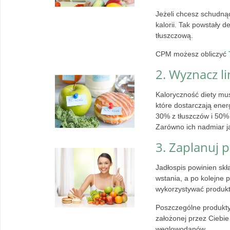
Jeżeli chcesz schudną
kalorii. Tak powstały 
tłuszczową.
CPM możesz obliczyć
2. Wyznacz l
Kaloryczność diety mus
które dostarczają energ
30% z tłuszczów i 50%
Zarówno ich nadmiar 
3. Zaplanuj p
Jadłospis powinien skł
wstania, a po kolejne p
wykorzystywać produkty
Poszczególne produkty 
założonej przez Ciebie 
węglowodanów.