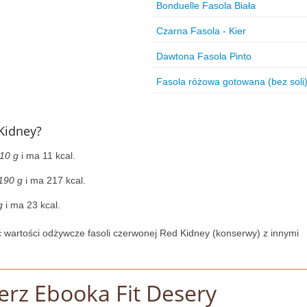
Bonduelle Fasola Biała
Czarna Fasola - Kier
Dawtona Fasola Pinto
Fasola różowa gotowana (bez soli
 Kidney?
10 g
i ma 11 kcal.
190 g
i ma 217 kcal.
g
i ma 23 kcal.
 wartości odżywcze fasoli czerwonej Red Kidney (konserwy) z innymi
erz Ebooka Fit Desery