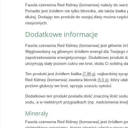
Fasola czerwona Red Kidney (konserwa) należy do warzy
Ponadto jest źródłem nie tylko błonnika, ale także białk
dłużej. Dodając ten produkt do swojej diety można częś
nasyconych.
Dodatkowe informacje
Fasola czerwona Red Kidney (konserwa) jest głównie ź
Węglowodany są głównym źródłem energii dla Twojego o
zapotrzebowania energetycznego. Dodatkowo produkt dz
utrzymują stały poziom cukru we krwi, doda Ci solidną da
Ten produkt jest źródłem białka
, najbardziej sy
(7.98 g)
Red Kidney (konserwa) zawiera błonnik
, który uła
(5.5 g)
poziom glukozy we krwi, sprzyja uczuciu sytości.
Dodatkowo ten produkt posiada dość znaczną ilość sod
sodu, a w niektórych przypadkach (np. nadcisnienia krw
Minerały
Fasola czerwona Red Kidney (konserwa) jest źródłem p
elektrolitową organizmu, bierze również udział w pracy