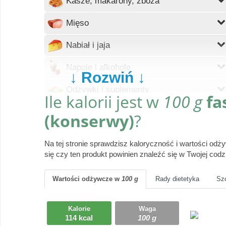
Kasze, makarony, zboża
Wczytywanie
Mięso
Wczytywanie
Nabiał i jaja
Wczytywanie
Napoje i alkohole
↓ Rozwiń ↓
Wczytywanie
Odżywki i suplementy
Ile kalorii jest w
100 g
fa
Wczytywanie
Owoce
(konserwy)
?
Wczytywanie
Pieczywo
Na tej stronie sprawdzisz kaloryczność i wartości od
Wczytywanie
się czy ten produkt powinien znaleźć się w Twojej codzi
Produkty gotowe
Wczytywanie
Przyprawy i dodatki
Wartości odżywcze
w
100 g
Rady dietetyka
Sz
Wczytywanie
Ryby i owoce morza
Kalorie
Waga
114 kcal
100 g
Wczytywanie
Słodycze, desery, ciasta