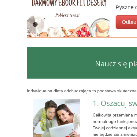
Pyszne d
Odbie
Naucz się p
Indywidualna dieta odchudzająca to podstawa skuteczneg
1. Oszacuj s
Całkowita przemiana ma
normalnego funkcjonow
Twojej codziennej akty
nie będzie się zmienia