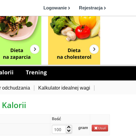
Logowanie
Rejestracja
lorii
Trening
r odchudzania
Kalkulator idealnej wagi
 Kalorii
Ilość
gram
Usuń