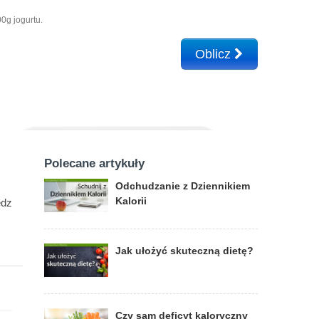
0g jogurtu.
Oblicz
Polecane artykuły
Odchudzanie z Dziennikiem
Kalorii
edz
Jak ułożyć skuteczną dietę?
Czy sam deficyt kaloryczny