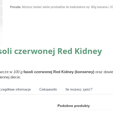
Porada.
Możesz dodać wiele produktów do kalkulatora np. 80g banana i 20
soli czerwonej Red Kidney
żywcze w
100 g
fasoli czerwonej Red Kidney (konserwy)
oraz dowi
ennej diecie.
czegółówe informacje
Ciekawostki
Ile możesz zjeść?
Podobne produkty