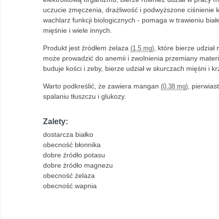
uczucie zmęczenia, drażliwość i podwyższone ciśnienie
wachlarz funkcji biologicznych - pomaga w trawieniu bia
mięśnie i wiele innych.
Produkt jest źródłem żelaza
, które bierze udzia
(1.5 mg)
może prowadzić do anemii i zwolnienia przemiany mater
buduje kości i zeby, bierze udział w skurczach mięśni i kr
Warto podkreślić, że zawiera mangan
, pierwias
(0.38 mg)
spalaniu tłuszczu i glukozy.
Zalety:
dostarcza białko
obecność błonnika
dobre źródło potasu
dobre źródło magnezu
obecność żelaza
obecność wapnia