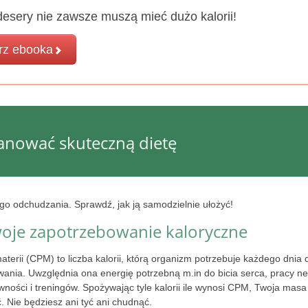
esery nie zawsze muszą mieć dużo kalorii!
rz ebooka
lanować skuteczną dietę
o odchudzania. Sprawdź, jak ją samodzielnie ułożyć!
woje zapotrzebowanie kaloryczne
terii (CPM) to liczba kalorii, którą organizm potrzebuje każdego dnia 
ania. Uwzględnia ona energię potrzebną m.in do bicia serca, pracy ne
wności i treningów. Spożywając tyle kalorii ile wynosi CPM, Twoja masa 
ć. Nie będziesz ani tyć ani chudnąć.