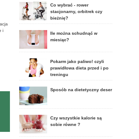
Co wybrać - rower
stacjonarny, orbitrek czy
bieżnię?
kacja
 i
Ile można schudnąć w
miesiąc?
Pokarm jako paliwo! czyli
prawidłowa dieta przed i po
treningu
Sposób na dietetyczny deser
Czy wszystkie kalorie są
sobie równe ?