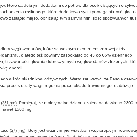
w, które są dobrymi dodatkami do potraw dla osób dbających o sylwet
a pochodzenia roślinnego, które dodatkowo syci i pomaga stłumić głód n
ciowo zastąpić mięso, obniżając tym samym min. ilość spożywanych tłu
ródłem węglowodanów, które są ważnym elementem zdrowej diety.
rganizmu, dlatego też powinny zaspokajać od 45 do 65% dziennego
ięki zawartości głównie dobroczynnych węglowodanów złożonych, któ
wkę energii.
cącego wśród składników odżywczych. Warto zauważyć, że Fasola czerw
twia proces utraty wagi, reguluje prace układu trawiennego, stabilizuje
u
. Pamiętaj, że maksymalna dzienna zalecana dawka to 2300 
(231 mg)
i) nawet 1500 mg.
otasu
, który jest ważnym pierwiastkiem wspierającym równowa
(277 mg)
 mięśni, chroni pracę serca i mózgu. Niedobór potasu może wywoływać