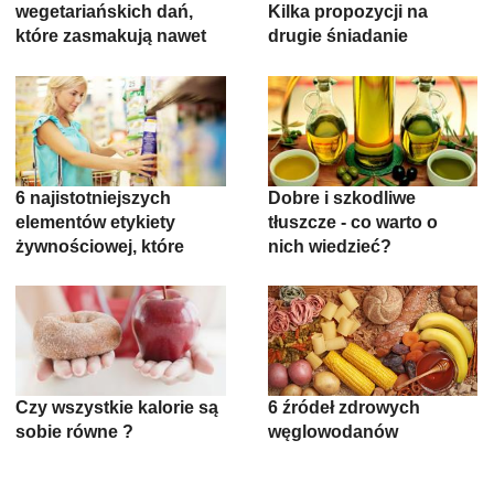
wegetariańskich dań,
Kilka propozycji na
które zasmakują nawet
drugie śniadanie
prawdziwym
mięsożercom
6 najistotniejszych
Dobre i szkodliwe
elementów etykiety
tłuszcze - co warto o
żywnościowej, które
nich wiedzieć?
pomogą Ci dokonywać
prawidłowych wyborów
dietetycznych
Czy wszystkie kalorie są
6 źródeł zdrowych
sobie równe ?
węglowodanów