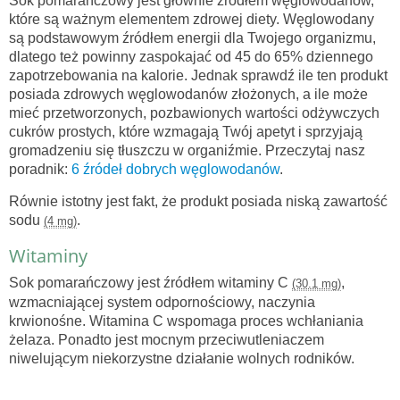
Sok pomarańczowy jest głównie źródłem węglowodanów,
które są ważnym elementem zdrowej diety. Węglowodany
są podstawowym źródłem energii dla Twojego organizmu,
dlatego też powinny zaspokajać od 45 do 65% dziennego
zapotrzebowania na kalorie. Jednak sprawdź ile ten produkt
posiada zdrowych węglowodanów złożonych, a ile może
mieć przetworzonych, pozbawionych wartości odżywczych
cukrów prostych, które wzmagają Twój apetyt i sprzyjają
gromadzeniu się tłuszczu w organiźmie. Przeczytaj nasz
poradnik:
6 źródeł dobrych węglowodanów
.
Równie istotny jest fakt, że produkt posiada niską zawartość
sodu
.
(4 mg)
Witaminy
Sok pomarańczowy jest źródłem witaminy C
,
(30.1 mg)
wzmacniającej system odpornościowy, naczynia
krwionośne. Witamina C wspomaga proces wchłaniania
żelaza. Ponadto jest mocnym przeciwutleniaczem
niwelującym niekorzystne działanie wolnych rodników.