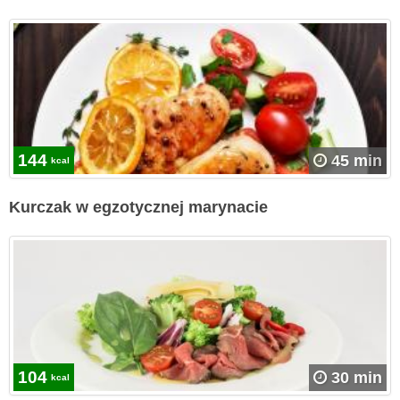
144
45 min
kcal
Kurczak w egzotycznej marynacie
104
30 min
kcal