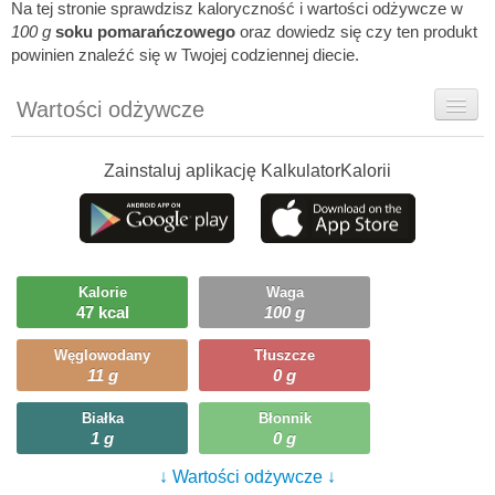
Na tej stronie sprawdzisz kaloryczność i wartości odżywcze w
100 g
soku pomarańczowego
oraz dowiedz się czy ten produkt
powinien znaleźć się w Twojej codziennej diecie.
Wartości odżywcze
Rady dietetyka
Zainstaluj aplikację KalkulatorKalorii
Szczegółówe informacje
Ciekawostki
Ile możesz zjeść?
Kalorie
Waga
47 kcal
100 g
Przepisy
Węglowodany
Tłuszcze
11 g
0 g
Białka
Błonnik
1 g
0 g
↓ Wartości odżywcze ↓