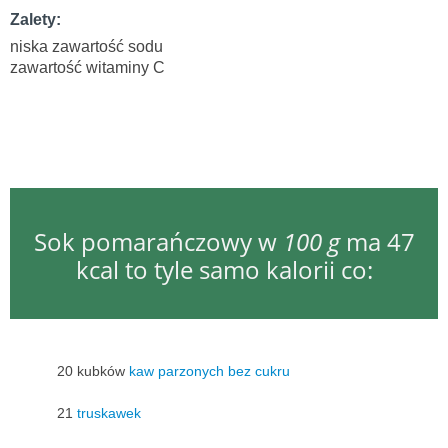
Zalety:
niska zawartość sodu
zawartość witaminy C
Sok pomarańczowy w
100 g
ma 47
kcal to tyle samo kalorii co:
20 kubków
kaw parzonych bez cukru
21
truskawek