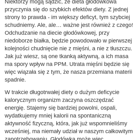
Niektórzy mogą sądzić, że dieta głodówkowa
przyczynia się do szybkich efektów diety. Z jednej
strony to prawda - im większy deficyt, tym szybciej
schudniemy. Ale, ale… ważne jest również z czego!
Odchudzanie na diecie głodówkowej, przy
niedoborze białka, będzie powodowało w pierwszej
kolejności chudnięcie nie z mięśni, a nie z tłuszczu.
Jak już wiesz, są one tkanką aktywną, a ich masa
ma spory wpływ na PPM. Utrata mięśni będzie się
więc wiązała się z tym, że nasza przemiana materii
spadnie.
W trakcie długotrwałej diety o dużym deficycie
kalorycznym organizm zaczyna oszczędzać
energię. Stajemy się bardziej powolni, ospali,
wydatkujemy mniej kalorii na spontaniczną
aktywność fizyczną, która, jak już wspomnieliśmy
wcześniej, ma niemały udział w naszym całkowitym
zapotrzebowaniu. Głodówka może więc