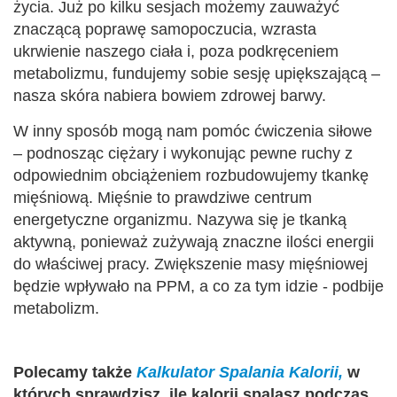
życia. Już po kilku sesjach możemy zauważyć
znaczącą poprawę samopoczucia, wzrasta
ukrwienie naszego ciała i, poza podkręceniem
metabolizmu, fundujemy sobie sesję upiększającą –
nasza skóra nabiera bowiem zdrowej barwy.
W inny sposób mogą nam pomóc ćwiczenia siłowe
– podnosząc ciężary i wykonując pewne ruchy z
odpowiednim obciążeniem rozbudowujemy tkankę
mięśniową. Mięśnie to prawdziwe centrum
energetyczne organizmu. Nazywa się je tkanką
aktywną, ponieważ zużywają znaczne ilości energii
do właściwej pracy. Zwiększenie masy mięśniowej
będzie wpływało na PPM, a co za tym idzie - podbije
metabolizm.
Polecamy także
Kalkulator Spalania Kalorii,
w
których sprawdzisz, ile kalorii spalasz podczas