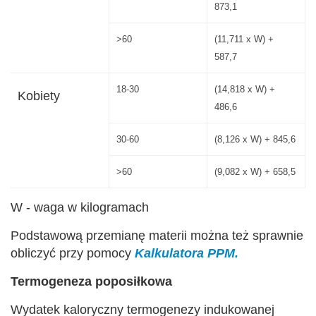
873,1
>60
(11,711 x W) +
587,7
18-30
(14,818 x W) +
Kobiety
486,6
30-60
(8,126 x W) + 845,6
>60
(9,082 x W) + 658,5
W - waga w kilogramach
Podstawową przemianę materii można też sprawnie
obliczyć przy pomocy
Kalkulatora PPM.
Termogeneza poposiłkowa
Wydatek kaloryczny termogenezy indukowanej