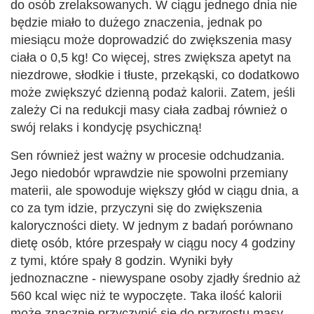
do osób zrelaksowanych. W ciągu jednego dnia nie
będzie miało to dużego znaczenia, jednak po
miesiącu może doprowadzić do zwiększenia masy
ciała o 0,5 kg! Co więcej, stres zwiększa apetyt na
niezdrowe, słodkie i tłuste, przekąski, co dodatkowo
może zwiększyć dzienną podaż kalorii. Zatem, jeśli
zależy Ci na redukcji masy ciała zadbaj również o
swój relaks i kondycję psychiczną!
Sen również jest ważny w procesie odchudzania.
Jego niedobór wprawdzie nie spowolni przemiany
materii, ale spowoduje większy głód w ciągu dnia, a
co za tym idzie, przyczyni się do zwiększenia
kaloryczności diety. W jednym z badań porównano
dietę osób, które przespały w ciągu nocy 4 godziny
z tymi, które spały 8 godzin. Wyniki były
jednoznaczne - niewyspane osoby zjadły średnio aż
560 kcal więc niż te wypoczęte. Taka ilość kalorii
może znacznie przyczynić się do przyrostu masy