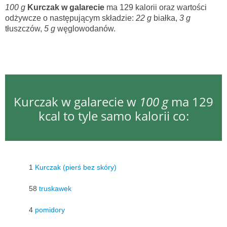
100 g
Kurczak w galarecie
ma 129 kalorii oraz wartości
odżywcze o następującym składzie:
22 g
białka,
3 g
tłuszczów,
5 g
węglowodanów.
Kurczak w galarecie w
100 g
ma 129
kcal to tyle samo kalorii co:
1
Kurczak (pierś bez skóry)
58
truskawek
4
pomidory