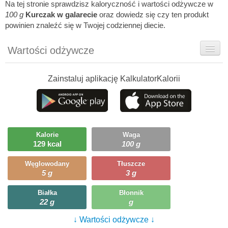
Na tej stronie sprawdzisz kaloryczność i wartości odżywcze w
100 g
Kurczak w galarecie
oraz dowiedz się czy ten produkt
powinien znaleźć się w Twojej codziennej diecie.
Wartości odżywcze
Rady dietetyka
Zainstaluj aplikację KalkulatorKalorii
Ciekawostki
Ile możesz zjeść?
Kalorie
Waga
129 kcal
100 g
Węglowodany
Tłuszcze
5 g
3 g
Białka
Błonnik
22 g
g
↓ Wartości odżywcze ↓