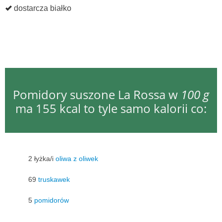
dostarcza białko
Pomidory suszone La Rossa w
100 g
ma 155 kcal to tyle samo kalorii co:
2 łyżka/i
oliwa z oliwek
69
truskawek
5
pomidorów