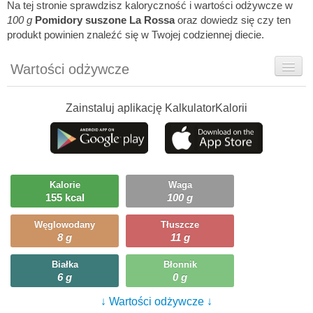
Na tej stronie sprawdzisz kaloryczność i wartości odżywcze w
100 g
Pomidory suszone La Rossa
oraz dowiedz się czy ten
produkt powinien znaleźć się w Twojej codziennej diecie.
Wartości odżywcze
Rady dietetyka
Zainstaluj aplikację KalkulatorKalorii
Szczegółówe informacje
Ciekawostki
Ile możesz zjeść?
Kalorie
Waga
155 kcal
100 g
Węglowodany
Tłuszcze
8 g
11 g
Białka
Błonnik
6 g
0 g
↓ Wartości odżywcze ↓