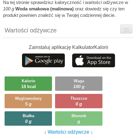
Na tej stronie sprawdzisz kaloryczność i wartości odżywcze w
100 g
Woda smakowa (malinowa)
oraz dowiedz się czy ten
produkt powinien znaleźć się w Twojej codziennej diecie.
Wartości odżywcze
Rady dietetyka
Zainstaluj aplikację KalkulatorKalorii
Ciekawostki
Ile możesz zjeść?
Kalorie
Waga
18 kcal
100 g
Węglowodany
Tłuszcze
5 g
0 g
Białka
Błonnik
0 g
g
↓ Wartości odżywcze ↓