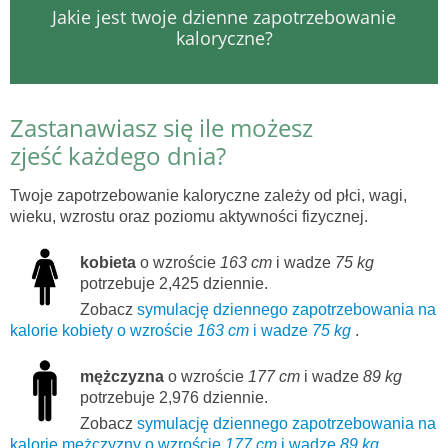
Jakie jest twoje dzienne zapotrzebowanie
kaloryczne?
Zastanawiasz się ile możesz
zjeść każdego dnia?
Twoje zapotrzebowanie kaloryczne zależy od płci, wagi,
wieku, wzrostu oraz poziomu aktywności fizycznej.
kobieta
o wzroście
163 cm
i wadze
75 kg
potrzebuje 2,425 dziennie.
Zobacz
symulację dziennego zapotrzebowania na
kalorie kobiety o wzroście
163 cm
i wadze
75 kg
.
mężczyzna
o wzroście
177 cm
i wadze
89 kg
potrzebuje 2,976 dziennie.
Zobacz
symulację dziennego zapotrzebowania na
kalorie mężczyzny o wzroście
177 cm
i wadze
89 kg
.