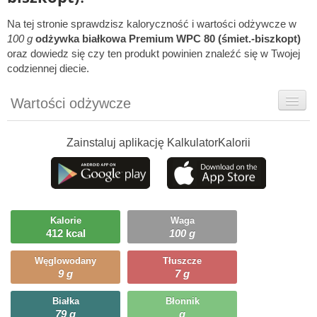
Na tej stronie sprawdzisz kaloryczność i wartości odżywcze w
100 g
odżywka białkowa Premium WPC 80 (śmiet.-biszkopt)
oraz dowiedz się czy ten produkt powinien znaleźć się w Twojej
codziennej diecie.
Wartości odżywcze
Rady dietetyka
Zainstaluj aplikację KalkulatorKalorii
Ciekawostki
Ile możesz zjeść?
Kalorie
Waga
412 kcal
100 g
Węglowodany
Tłuszcze
9 g
7 g
Białka
Błonnik
79 g
g