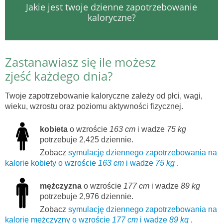
Jakie jest twoje dzienne zapotrzebowanie
kaloryczne?
Zastanawiasz się ile możesz
zjeść każdego dnia?
Twoje zapotrzebowanie kaloryczne zależy od płci, wagi,
wieku, wzrostu oraz poziomu aktywności fizycznej.
kobieta
o wzroście
163 cm
i wadze
75 kg
potrzebuje 2,425 dziennie.
Zobacz
symulację dziennego zapotrzebowania na
kalorie kobiety o wzroście
163 cm
i wadze
75 kg
.
mężczyzna
o wzroście
177 cm
i wadze
89 kg
potrzebuje 2,976 dziennie.
Zobacz
symulację dziennego zapotrzebowania na
kalorie mężczyzny o wzroście
177 cm
i wadze
89 kg
.