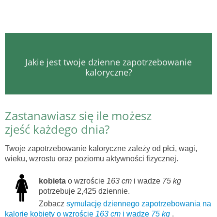
Jakie jest twoje dzienne zapotrzebowanie
kaloryczne?
Zastanawiasz się ile możesz
zjeść każdego dnia?
Twoje zapotrzebowanie kaloryczne zależy od płci, wagi,
wieku, wzrostu oraz poziomu aktywności fizycznej.
kobieta
o wzroście
163 cm
i wadze
75 kg
potrzebuje 2,425 dziennie.
Zobacz
symulację dziennego zapotrzebowania na
kalorie kobiety o wzroście
163 cm
i wadze
75 kg
.