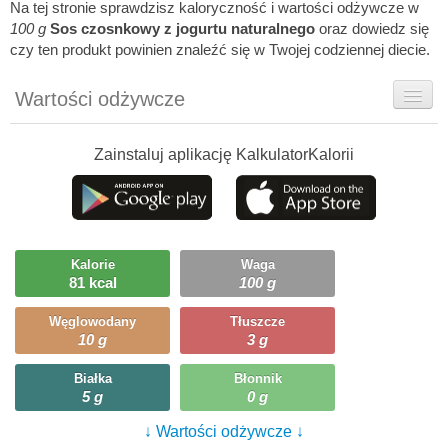
Na tej stronie sprawdzisz kaloryczność i wartości odżywcze w
100 g
Sos czosnkowy z jogurtu naturalnego
oraz dowiedz się
czy ten produkt powinien znaleźć się w Twojej codziennej diecie.
Wartości odżywcze
Rady dietetyka
Zainstaluj aplikację KalkulatorKalorii
Szczegółówe informacje
Ciekawostki
Ile możesz zjeść?
Kalorie
Waga
81 kcal
100 g
Węglowodany
Tłuszcze
10 g
3 g
Białka
Błonnik
5 g
0 g
↓ Wartości odżywcze ↓