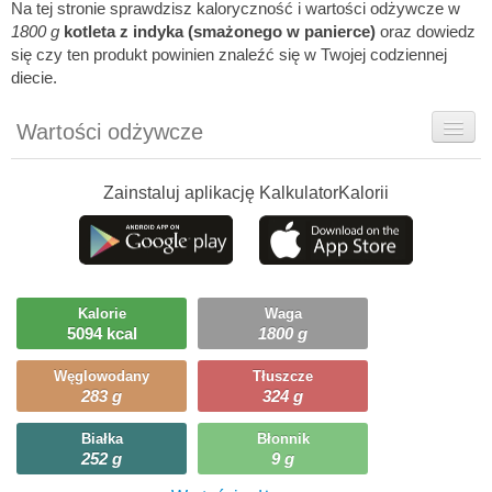
Na tej stronie sprawdzisz kaloryczność i wartości odżywcze w
1800 g
kotleta z indyka (smażonego w panierce)
oraz dowiedz
się czy ten produkt powinien znaleźć się w Twojej codziennej
diecie.
Wartości odżywcze
Rady dietetyka
Zainstaluj aplikację KalkulatorKalorii
Szczegółówe informacje
Ciekawostki
Ile możesz zjeść?
Kalorie
Waga
5094 kcal
1800 g
Węglowodany
Tłuszcze
283 g
324 g
Białka
Błonnik
252 g
9 g