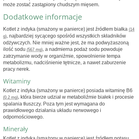
może zostać zastąpiony chudszym mięsem.
Dodatkowe informacje
Kotlet z indyka (smażony w panierce) jest źródłem białka
(14
, najbardziej sycącego spośród wszystkich składników
g)
odżywczych. Nie mniej ważne jest, że ma podwyżaszoną
ilość sodu
, a nadmierna podaż sodu powoduje
(567 mg)
zatrzymanie wody w organiźmie, spowolnienie tempa
metabolizmu, nadciśnienie tętnicze, a nawet zaburzenie
pracy nerek.
Witaminy
Kotlet z indyka (smażony w panierce) posiada witaminę B6
, która bierze udział w metaboliźmie białek i procesie
(0.2 mg)
spalania tłuszczy. Poza tym jest wymagana do
prawidłowego działania układu nerwowego i
odpornościowego.
Minerały
Kotlet z indyka (smażony w panierce) jest źródłem potasu