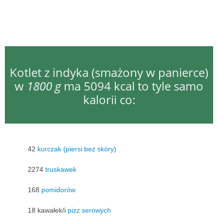
Kotlet z indyka (smażony w panierce)
w
1800 g
ma 5094 kcal to tyle samo
kalorii co:
42
kurczak (piersi bez skóry)
2274
truskawek
168
pomidorów
18 kawałek/i
pizz serowych