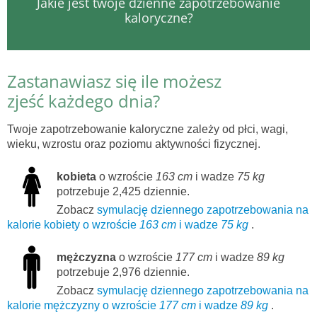
Jakie jest twoje dzienne zapotrzebowanie
kaloryczne?
Zastanawiasz się ile możesz
zjeść każdego dnia?
Twoje zapotrzebowanie kaloryczne zależy od płci, wagi,
wieku, wzrostu oraz poziomu aktywności fizycznej.
kobieta
o wzroście
163 cm
i wadze
75 kg
potrzebuje 2,425 dziennie.
Zobacz
symulację dziennego zapotrzebowania na
kalorie kobiety o wzroście
163 cm
i wadze
75 kg
.
mężczyzna
o wzroście
177 cm
i wadze
89 kg
potrzebuje 2,976 dziennie.
Zobacz
symulację dziennego zapotrzebowania na
kalorie mężczyzny o wzroście
177 cm
i wadze
89 kg
.