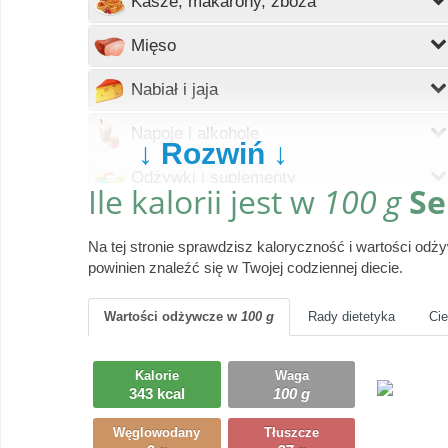
Kasze, makarony, zboża
Wczytywanie
Mięso
Wczytywanie
Nabiał i jaja
Wczytywanie
Napoje i alkohole
↓ Rozwiń ↓
Wczytywanie
Odżywki i suplementy
Ile kalorii jest w
100 g
Se
Wczytywanie
Owoce
Na tej stronie sprawdzisz kaloryczność i wartości od
Wczytywanie
Pieczywo
powinien znaleźć się w Twojej codziennej diecie.
Wczytywanie
Produkty gotowe
Wartości odżywcze
w
100 g
Rady dietetyka
Ci
Wczytywanie
Przyprawy i dodatki
Kalorie
Waga
Wczytywanie
343 kcal
100 g
Ryby i owoce morza
Węglowodany
Tłuszcze
Wczytywanie
Słodycze, desery, ciasta