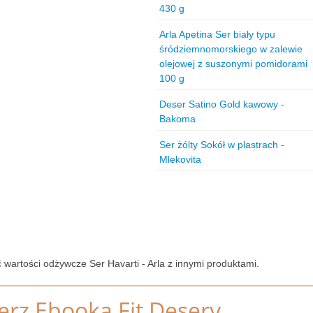
430 g
Arla Apetina Ser biały typu
śródziemnomorskiego w zalewie
olejowej z suszonymi pomidorami
100 g
Deser Satino Gold kawowy -
Bakoma
Ser żólty Sokół w plastrach -
Mlekovita
 wartości odżywcze Ser Havarti - Arla z innymi produktami.
erz Ebooka Fit Desery