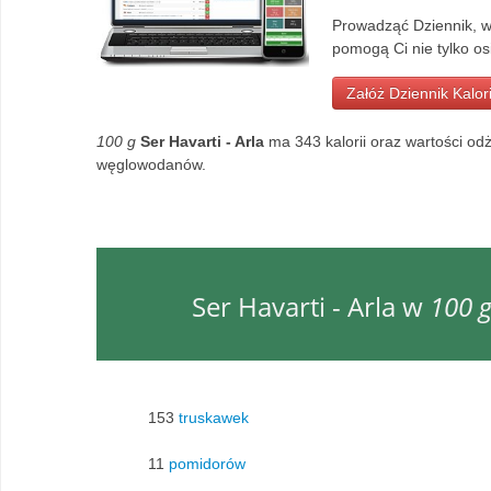
Prowadząć Dziennik, wy
pomogą Ci nie tylko os
Załóż Dziennik Kalori
100 g
Ser Havarti - Arla
ma 343 kalorii oraz wartości od
węglowodanów.
Ser Havarti - Arla w
100 
153
truskawek
11
pomidorów