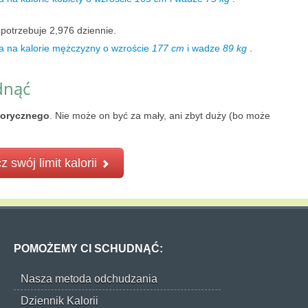
potrzebuje 2,976 dziennie.
a na kalorie mężczyzny o wzroście
177 cm
i wadze
89 kg
.
dnąć
lorycznego
. Nie może on być za mały, ani zbyt duży (bo może
z swój limit kalorii
POMOŻEMY CI SCHUDNĄĆ:
Nasza metoda odchudzania
Dziennik Kalorii