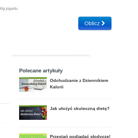
0g jogurtu.
Oblicz
Polecane artykuły
Odchudzanie z Dziennikiem
Kalorii
Jak ułożyć skuteczną dietę?
Przestań podjadać słodycze!