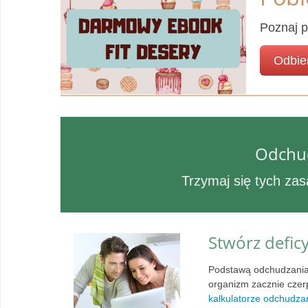
Poznaj p
Odbie
Odchudz
Trzymaj się tych zas
Stwórz defic
Podstawą odchudzania 
organizm zacznie czerpa
kalkulatorze odchudza