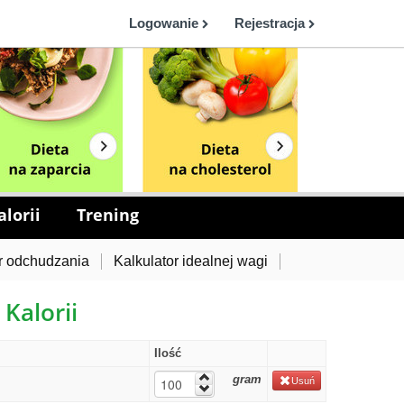
Logowanie
Rejestracja
lorii
Trening
r odchudzania
Kalkulator idealnej wagi
 Kalorii
Ilość
gram
Usuń