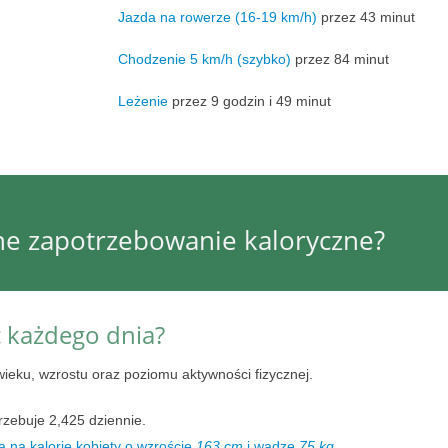
Jazda na rowerze (16-19 km/h)
przez 43 minut
Chodzenie 5 km/h (szybko)
przez 84 minut
Leżenie
przez 9 godzin i 49 minut
nne zapotrzebowanie kaloryczne?
ć każdego dnia?
wieku, wzrostu oraz poziomu aktywności fizycznej.
rzebuje 2,425 dziennie.
 na kalorie kobiety o wzroście
163 cm
i wadze
75 kg
.