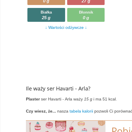
0 g
27 g
Wczytywanie
Warzywa
Białka
Błonnik
25 g
0 g
Wczytywanie
Wegetariańskie
↓ Wartości odżywcze ↓
Wczytywanie
Zupy
Wczytywanie
Ile waży ser Havarti - Arla?
Plaster
ser Havarti - Arla waży
15 g
i ma 51 kcal.
Czy wiesz, że...
nasza
tabela kalorii
pozwoli Ci porównać
Pobi