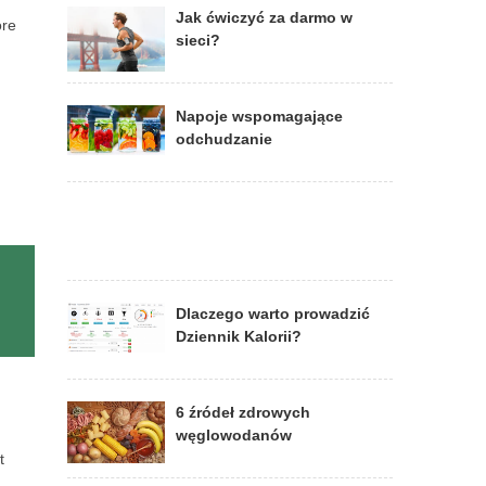
Jak ćwiczyć za darmo w
óre
sieci?
Napoje wspomagające
odchudzanie
Dlaczego warto prowadzić
Dziennik Kalorii?
6 źródeł zdrowych
węglowodanów
t