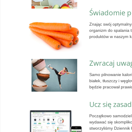
Świadomie pl
Znając swój optymalny 
organizm do spalania 
produktów w naszym ka
Zwracaj uwa
Samo pilnowanie kalor
białek, tłuszczy i węg
będzie pracował prawi
Ucz się zasa
Początkowo samodzieln
wydawać się skomplik
stworzyliśmy Dziennik 