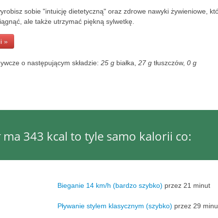
robisz sobie "intuicję dietetyczną" oraz zdrowe nawyki żywieniowe, kt
iągnąć, ale także utrzymać piękną sylwetkę.
i »
żywcze o następującym składzie:
25 g
białka,
27 g
tłuszczów,
0 g
g
ma 343 kcal to tyle samo kalorii co:
Bieganie 14 km/h (bardzo szybko)
przez 21 minut
Pływanie stylem klasycznym (szybko)
przez 29 minu