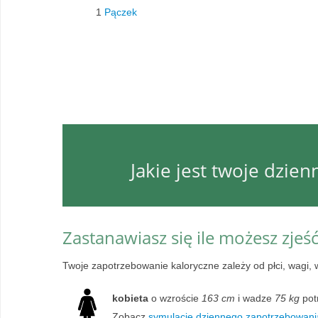
1
Pączek
Jakie jest twoje dzie
Zastanawiasz się ile możesz zjeś
Twoje zapotrzebowanie kaloryczne zależy od płci, wagi, 
kobieta
o wzroście
163 cm
i wadze
75 kg
pot
Zobacz
symulację dziennego zapotrzebowania