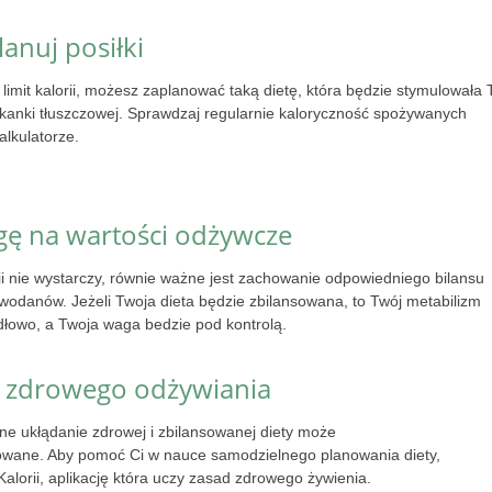
anuj posiłki
limit kalorii, możesz zaplanować taką dietę, która będzie stymulowała 
tkanki tłuszczowej. Sprawdzaj regularnie kaloryczność spożywanych
lkulatorze.
gę na wartości odżywcze
ii nie wystarczy, równie ważne jest zachowanie odpowiedniego bilansu
lowodanów. Jeżeli Twoja dieta będzie zbilansowana, to Twój metabilizm
dłowo, a Twoja waga bedzie pod kontrolą.
d zdrowego odżywiania
e ukłądanie zdrowej i zbilansowanej diety może
owane. Aby pomoć Ci w nauce samodzielnego planowania diety,
Kalorii, aplikację która uczy zasad zdrowego żywienia.