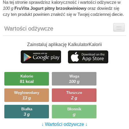
Na tej stronie sprawdzisz kaloryczność i wartości odżywcze w
100 g
FruVita Jogurt pitny brzoskwiniowy
oraz dowiedz się
czy ten produkt powinien znaleźć się w Twojej codziennej diecie.
Wartości odżywcze
Rady dietetyka
Zainstaluj aplikację KalkulatorKalorii
Ciekawostki
Ile możesz zjeść?
Kalorie
Waga
81 kcal
100 g
Węglowodany
Tłuszcze
13 g
2 g
Białka
Błonnik
3 g
g
↓ Wartości odżywcze ↓