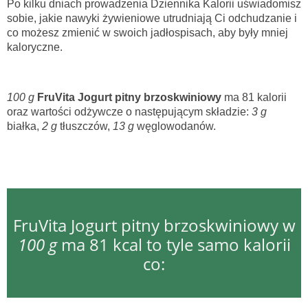
Po kilku dniach prowadzenia Dziennika Kalorii uświadomisz
sobie, jakie nawyki żywieniowe utrudniają Ci odchudzanie i
co możesz zmienić w swoich jadłospisach, aby były mniej
kaloryczne.
100 g
FruVita Jogurt pitny brzoskwiniowy
ma 81 kalorii
oraz wartości odżywcze o następującym składzie:
3 g
białka,
2 g
tłuszczów,
13 g
węglowodanów.
FruVita Jogurt pitny brzoskwiniowy w
100 g
ma 81 kcal to tyle samo kalorii
co: