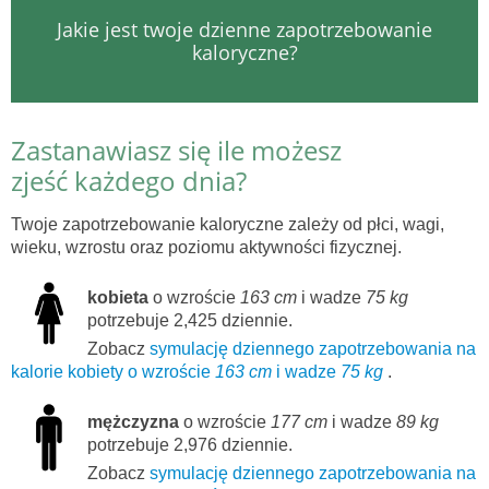
Jakie jest twoje dzienne zapotrzebowanie
kaloryczne?
Zastanawiasz się ile możesz
zjeść każdego dnia?
Twoje zapotrzebowanie kaloryczne zależy od płci, wagi,
wieku, wzrostu oraz poziomu aktywności fizycznej.
kobieta
o wzroście
163 cm
i wadze
75 kg
potrzebuje 2,425 dziennie.
Zobacz
symulację dziennego zapotrzebowania na
kalorie kobiety o wzroście
163 cm
i wadze
75 kg
.
mężczyzna
o wzroście
177 cm
i wadze
89 kg
potrzebuje 2,976 dziennie.
Zobacz
symulację dziennego zapotrzebowania na