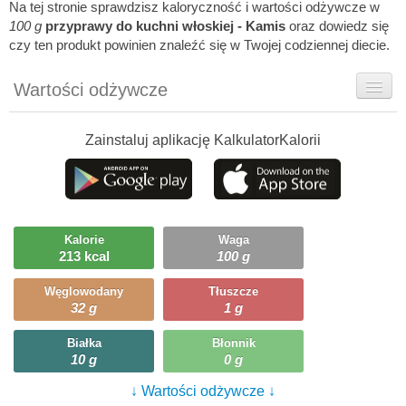
Na tej stronie sprawdzisz kaloryczność i wartości odżywcze w
100 g
przyprawy do kuchni włoskiej - Kamis
oraz dowiedz się
czy ten produkt powinien znaleźć się w Twojej codziennej diecie.
Wartości odżywcze
Rady dietetyka
Zainstaluj aplikację KalkulatorKalorii
Szczegółówe informacje
Ciekawostki
Ile możesz zjeść?
Kalorie
Waga
213 kcal
100 g
Węglowodany
Tłuszcze
32 g
1 g
Białka
Błonnik
10 g
0 g
↓ Wartości odżywcze ↓