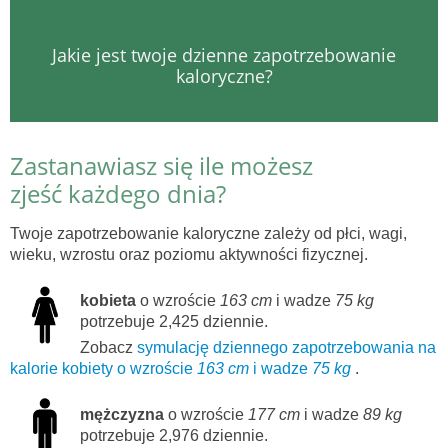
Jakie jest twoje dzienne zapotrzebowanie
kaloryczne?
Zastanawiasz się ile możesz
zjeść każdego dnia?
Twoje zapotrzebowanie kaloryczne zależy od płci, wagi,
wieku, wzrostu oraz poziomu aktywności fizycznej.
kobieta
o wzroście
163 cm
i wadze
75 kg
potrzebuje 2,425 dziennie.
Zobacz
symulację dziennego zapotrzebowania na
kalorie kobiety o wzroście
163 cm
i wadze
75 kg
.
mężczyzna
o wzroście
177 cm
i wadze
89 kg
potrzebuje 2,976 dziennie.