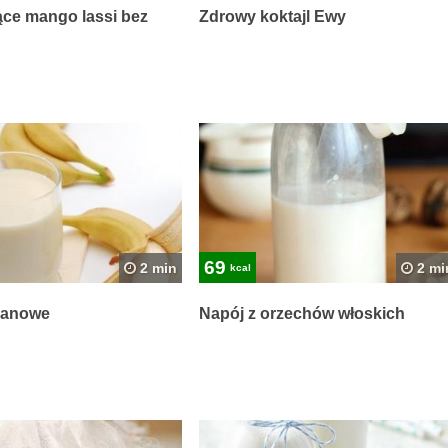
ące mango lassi bez
Zdrowy koktajl Ewy
69
2 min
2 mi
kcal
nanowe
Napój z orzechów włoskich