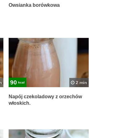
Owsianka borówkowa
90
n
2 min
kcal
Napój czekoladowy z orzechów
włoskich.