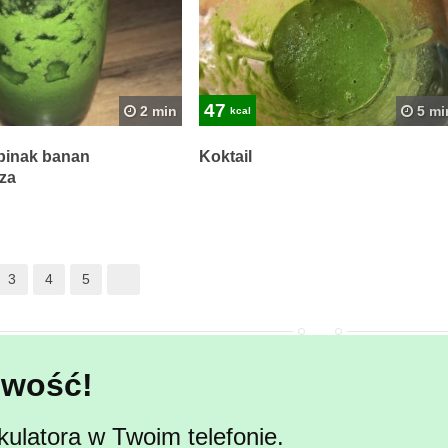
47
2 min
5 mi
kcal
zpinak banan
Koktail
za
3
4
5
wość!
kulatora w Twoim telefonie.