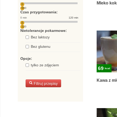
Mleko kok
0
900
Czas przygotowania:
0 min
120 min
0
120
Nietolerancje pokarmowe:
Bez laktozy
Bez glutenu
Opcje:
tylko ze zdjęciem
69
kcal
Kawa z ml
Filtruj przepisy