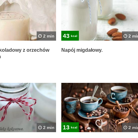
43
2 min
2 mi
kcal
koladowy z orzechów
Napój migdałowy.
h
13
2 min
2 mi
kcal