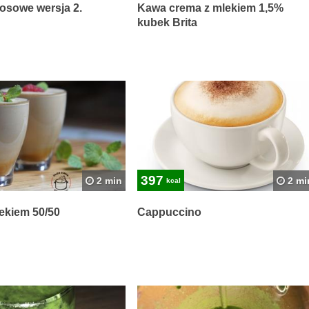
osowe wersja 2.
Kawa crema z mlekiem 1,5%
kubek Brita
397
2 min
2 mi
kcal
ekiem 50/50
Cappuccino