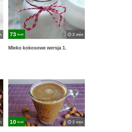
73
n
2 min
kcal
Mleko kokosowe wersja 1.
10
n
2 min
kcal