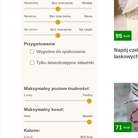
Niesłodkie
Bez znaczenia
Słodkie
Niesłone
Bez znaczenia
Słone
Na zimno
Bez znaczenia
Na ciepło
95
kcal
Przygotowanie
Napój cze
Wygodne do spakowania
laskowyc
Tylko łatwodostępne składniki
Maksymalny poziom trudności:
Łatwy
Trudny
Maksymalny koszt:
Niski
Wysoki
71
kcal
Kalorie:
0 kcal
900 kcal