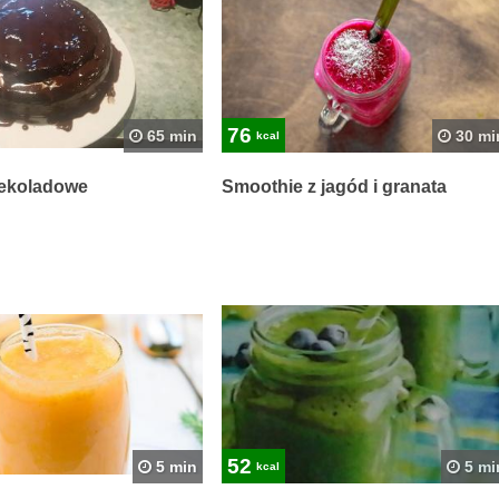
76
65 min
30 mi
kcal
zekoladowe
Smoothie z jagód i granata
52
5 min
5 mi
kcal