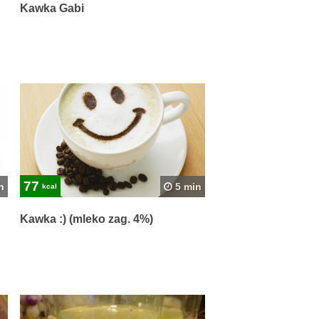
Kawka Gabi
77
n
5 min
kcal
Kawka :) (mleko zag. 4%)