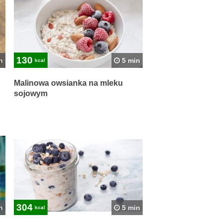
130
n
5 min
kcal
Malinowa owsianka na mleku
sojowym
304
n
5 min
kcal