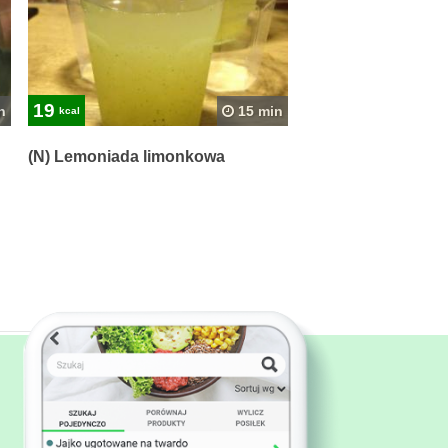
19
n
15 min
kcal
(N) Lemoniada limonkowa