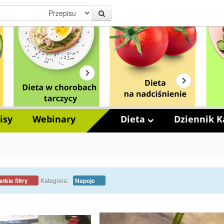
isy
Webinary
Dieta
Dziennik Ka
tkie filtry
Napoje
Kategoria: