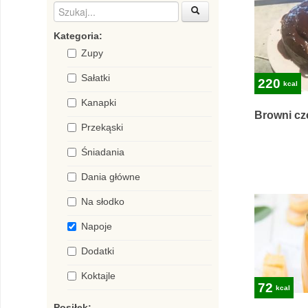
Kategoria:
Zupy
Sałatki
220
kcal
Kanapki
Browni c
Przekąski
Śniadania
Dania główne
Na słodko
Napoje
Dodatki
Koktajle
72
kcal
Posiłek: