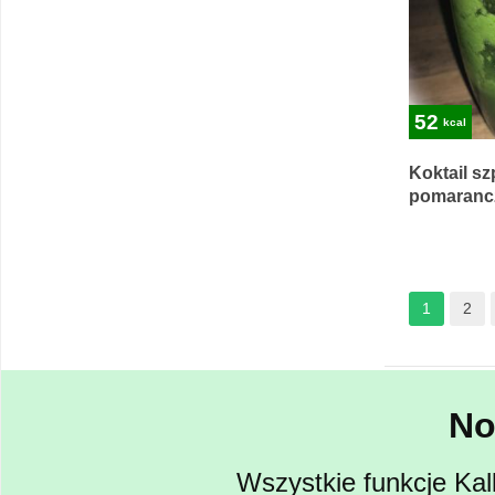
52
kcal
Koktail s
pomaranc
1
2
No
Wszystkie funkcje Kal