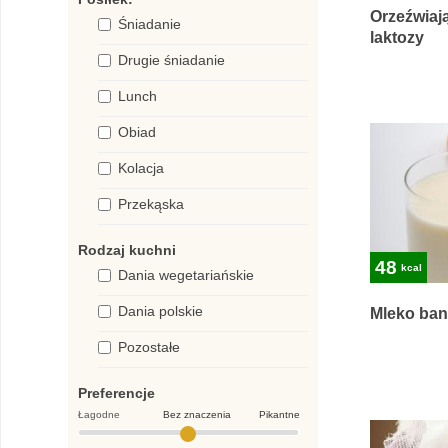
Orzeźwiaj
Śniadanie
laktozy
Drugie śniadanie
Lunch
Obiad
Kolacja
Przekąska
Rodzaj kuchni
48
kcal
Dania wegetariańskie
Dania polskie
Mleko ba
Pozostałe
Preferencje
Łagodne
Bez znaczenia
Pikantne