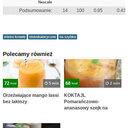
Nescafe
Podsumowanie:
14
100
0.95
0.43
mleko krowie
niskokaloryczne
na szybko
Polecamy również
72
68
5 min
2 min
kcal
kcal
Orzeźwiające mango lassi
KOKTAJL
bez laktozy
Pomarańczowo-
ananasowy szejk na
trawienie