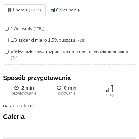
1 porcja
Oblicz porcję
(250 g)
175g wody
(175g)
1/3 szklanki mleko 1,5% tłuszczu
(72g)
pół łyżeczki kawa rozpuszczalna creme sensazione nescafe
(3g)
Sposób przygotowania
2 min
0 min
przygotowanie
gotowanie
Łatwy
na autopilocie
Galeria