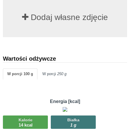
Dodaj własne zdjęcie
Wartości odżywcze
W porcji 100 g
W porcji
250 g
Energia [kcal]
Kalorie
Białka
14 kcal
1 g