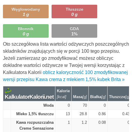
Węglowodany
Tłuszcze
1 g
0 g
Błonnik
GDA
0 g
1%
Oto szczegółowa lista wartości odżywczych poszczególnych
składników znajdujących się w porcji 100 tego przepisu.
Jeżeli zamierzasz go zmodyfikować możesz obliczyc
dokładne wartości odżywcze w Twojej wersji korzystając z
Kalkulatora Kalorii
oblicz kaloryczność 100 zmodyfikowanej
wersji przepisu Kawa crema z mlekiem 1,5% kubek Brita »
Kalorie
KalkulatorKalorii.net
[kcal]
Masa
[g]
Białka
[g]
Tłuszcze
[g]
Woda
0
70
0
0
Mleko 1,5% tłuszczu
13
28.8
0.86
0.43
Kawa rozpuszczalna
1
1.2
0.08
0
Creme Sensazione