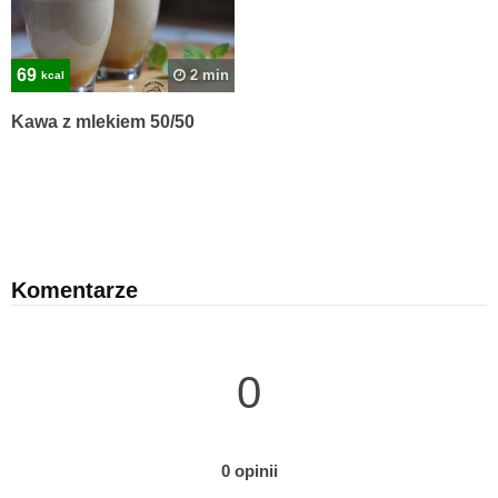
69
2 min
kcal
Kawa z mlekiem 50/50
Komentarze
0
0 opinii