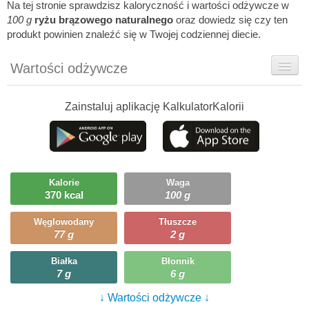
Na tej stronie sprawdzisz kaloryczność i wartości odżywcze w
100 g
ryżu brązowego naturalnego
oraz dowiedz się czy ten
produkt powinien znaleźć się w Twojej codziennej diecie.
Wartości odżywcze
Rady dietetyka
Zainstaluj aplikację KalkulatorKalorii
Ciekawostki
Ile możesz zjeść?
Kalorie
Waga
370 kcal
100 g
Węglowodany
Tłuszcze
77 g
2 g
Białka
Błonnik
7 g
6 g
↓ Wartości odżywcze ↓