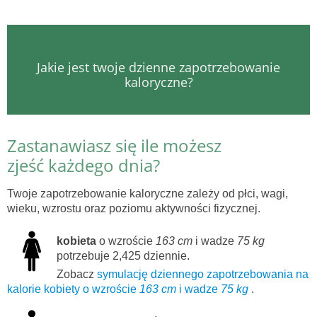
Jakie jest twoje dzienne zapotrzebowanie
kaloryczne?
Zastanawiasz się ile możesz
zjeść każdego dnia?
Twoje zapotrzebowanie kaloryczne zależy od płci, wagi,
wieku, wzrostu oraz poziomu aktywności fizycznej.
kobieta
o wzroście
163 cm
i wadze
75 kg
potrzebuje 2,425 dziennie.
Zobacz
symulację dziennego zapotrzebowania na
kalorie kobiety o wzroście
163 cm
i wadze
75 kg
.