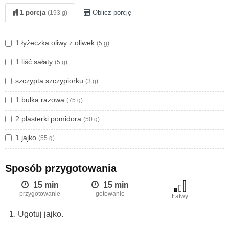
również działania przeciwkrzepliwe.
1 porcja
Oblicz porcję
(193 g)
1 łyżeczka oliwy z oliwek
(5 g)
1 liść sałaty
(5 g)
szczypta szczypiorku
(3 g)
1 bułka razowa
(75 g)
2 plasterki pomidora
(50 g)
1 jajko
(55 g)
Sposób przygotowania
15 min
15 min
przygotowanie
gotowanie
Łatwy
Ugotuj jajko.