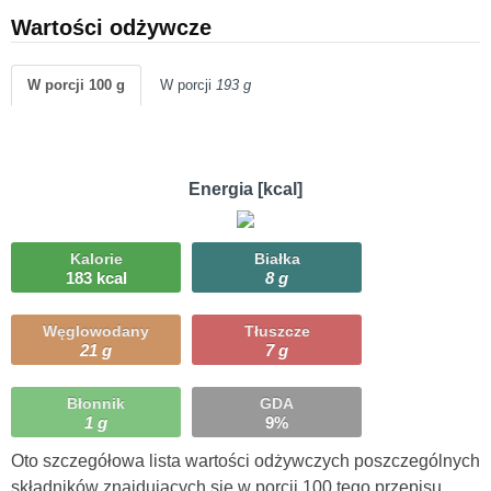
Wartości odżywcze
W porcji 100 g
W porcji
193 g
Energia [kcal]
Kalorie
Białka
183 kcal
8 g
Węglowodany
Tłuszcze
21 g
7 g
Błonnik
GDA
1 g
9%
Oto szczegółowa lista wartości odżywczych poszczególnych
składników znajdujących się w porcji 100 tego przepisu.