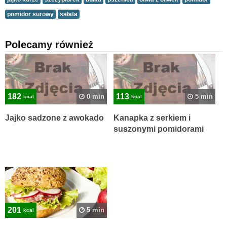
pomidor surowy
sałata
Polecamy również
182
113
0 min
5 min
kcal
kcal
Jajko sadzone z awokado
Kanapka z serkiem i
suszonymi pomidorami
201
5 min
kcal