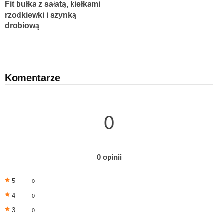
Fit bułka z sałatą, kiełkami
rzodkiewki i szynką
drobiową
Komentarze
0
0 opinii
5
0
4
0
3
0