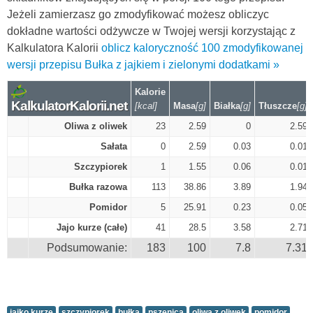
Jeżeli zamierzasz go zmodyfikować możesz obliczyc
dokładne wartości odżywcze w Twojej wersji korzystając z
Kalkulatora Kalorii
oblicz kaloryczność 100 zmodyfikowanej
wersji przepisu Bułka z jajkiem i zielonymi dodatkami »
Kalorie
KalkulatorKalorii.net
[kcal]
Masa
[g]
Białka
[g]
Tłuszcze
[g]
Oliwa z oliwek
23
2.59
0
2.59
Sałata
0
2.59
0.03
0.01
Szczypiorek
1
1.55
0.06
0.01
Bułka razowa
113
38.86
3.89
1.94
Pomidor
5
25.91
0.23
0.05
Jajo kurze (całe)
41
28.5
3.58
2.71
Podsumowanie:
183
100
7.8
7.31
jajko kurze
szczypiorek
bułka
pszenica
oliwa z oliwek
pomidor