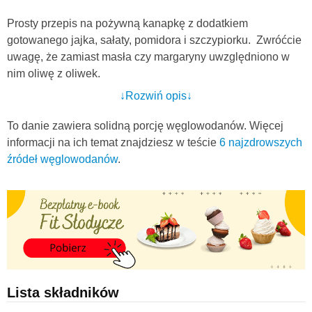
Prosty przepis na pożywną kanapkę z dodatkiem
gotowanego jajka, sałaty, pomidora i szczypiorku. Zwróćcie
uwagę, że zamiast masła czy margaryny uwzględniono w
nim oliwę z oliwek.
↓Rozwiń opis↓
Wysokiej jakości oliwa to niezwykle cenny produkt i
naprawdę warto po niego sięgać. Jest źródłem
To danie zawiera solidną porcję węglowodanów. Więcej
jednonienasyconych kwasów tłuszczów, w tym przede
informacji na ich temat znajdziesz w teście
6 najzdrowszych
wszystkim kwasu oleinowego. Ten rodzaj tłuszczu zalecany
źródeł węglowodanów
.
jest szczególnie w schorzeniach układu sercowo -
naczyniowego. Udowodniono, że pomaga obniżyć stężenie
"złego" cholesterolu. Poza oliwą z oliwek, w dużych
ilościach znajduje się także w oleju rzepakowym.
Oliwa zawiera również sporą dawkę witaminy E, która
często nazywana jest witaminą płodności lub młodości. Jest
to silny związek o silnych właściwościach
Lista składników
antyoksydacyjnych, co oznacza, że chroni organizm przed
szkodliwym działaniem wolnych rodników. Wykazuje