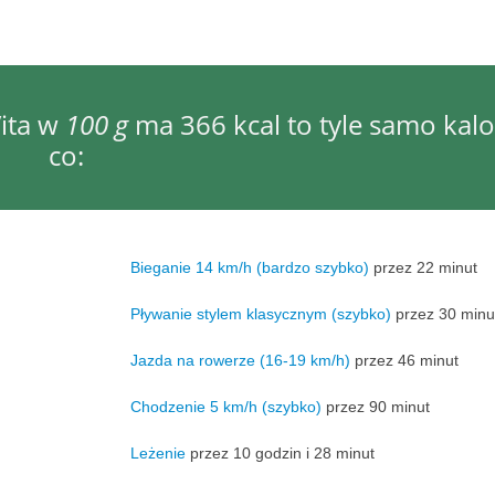
ita w
100 g
ma 366 kcal to tyle samo kalor
co:
Bieganie 14 km/h (bardzo szybko)
przez 22 minut
Pływanie stylem klasycznym (szybko)
przez 30 minu
Jazda na rowerze (16-19 km/h)
przez 46 minut
Chodzenie 5 km/h (szybko)
przez 90 minut
Leżenie
przez 10 godzin i 28 minut