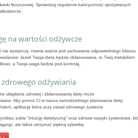
tkanki tłuszczowej. Sprawdzaj regularnie kaloryczność spożywanych
lkulatorze.
gę na wartości odżywcze
ii nie wystarczy, równie ważne jest zachowanie odpowiedniego bilansu
lowodanów. Jeżeli Twoja dieta będzie zbilansowana, to Twój metabilizm
dłowo, a Twoja waga bedzie pod kontrolą.
d zdrowego odżywiania
e ukłądanie zdrowej i zbilansowanej diety może
owane. Aby pomoć Ci w nauce samodzielnego planowania diety,
Kalorii, aplikację która uczy zasad zdrowego żywienia.
robisz sobie "intuicję dietetyczną" oraz zdrowe nawyki żywieniowe, kt
iągnąć, ale także utrzymać piękną sylwetkę.
i »