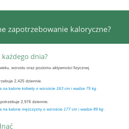
nne zapotrzebowanie kaloryczne?
ć każdego dnia?
wieku, wzrostu oraz poziomu aktywności fizycznej.
rzebuje 2,425 dziennie.
 na kalorie kobiety o wzroście
163 cm
i wadze
75 kg
.
potrzebuje 2,976 dziennie.
a na kalorie mężczyzny o wzroście
177 cm
i wadze
89 kg
.
dnąć