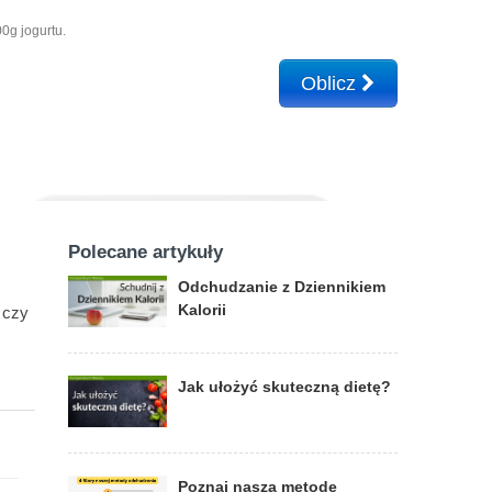
0g jogurtu.
Oblicz
Polecane artykuły
Odchudzanie z Dziennikiem
Kalorii
 czy
Jak ułożyć skuteczną dietę?
Poznaj naszą metodę