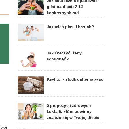
Jak skutecznie opanować
głód na diecie? 12
konkretnych rad
Jak mieć płaski brzuch?
Jak ćwiczyć, żeby
schudnąć?
Ksylitol - słodka alternatywa
5 propozycji zdrowych
koktajli, które powinny
znaleźć się w Twojej diecie
Twój