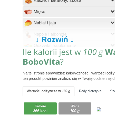
Kasze, makarony, zboża
Wczytywanie
Mięso
Wczytywanie
Nabiał i jaja
Wczytywanie
Napoje i alkohole
↓ Rozwiń ↓
Wczytywanie
Odżywki i suplementy
Ile kalorii jest w
100 g
Wa
Wczytywanie
Owoce
BoboVita
?
Wczytywanie
Pieczywo
Na tej stronie sprawdzisz kaloryczność i wartości od
Wczytywanie
ten produkt powinien znaleźć się w Twojej codziennej di
Produkty gotowe
Wczytywanie
Przyprawy i dodatki
Wartości odżywcze
w
100 g
Rady dietetyka
Sz
Wczytywanie
Ryby i owoce morza
Kalorie
Waga
366 kcal
100 g
Wczytywanie
Słodycze, desery, ciasta