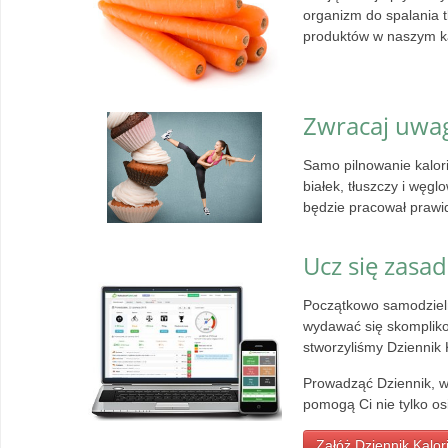
organizm do spalania 
produktów w naszym ka
Zwracaj uwa
Samo pilnowanie kalor
białek, tłuszczy i węg
będzie pracował prawi
Ucz się zasa
Początkowo samodzieln
wydawać się skomplik
stworzyliśmy Dziennik 
Prowadząć Dziennik, wy
pomogą Ci nie tylko os
Załóż Dziennik Kalori