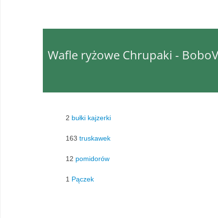
Wafle ryżowe Chrupaki - BoboV
2
bułki kajzerki
163
truskawek
12
pomidorów
1
Pączek