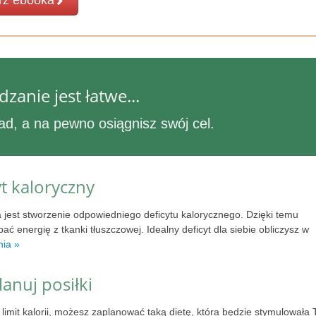
rz ebooka
anie jest łatwe...
ad, a na pewno osiągnisz swój cel.
yt kaloryczny
jest stworzenie odpowiedniego deficytu kalorycznego. Dzięki temu
ć energię z tkanki tłuszczowej. Idealny deficyt dla siebie obliczysz w
nia »
anuj posiłki
limit kalorii, możesz zaplanować taką dietę, która będzie stymulowała 