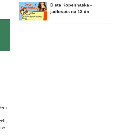
Dieta Kopenhaska -
jadłospis na 13 dni
h
dłem
ych,
j w