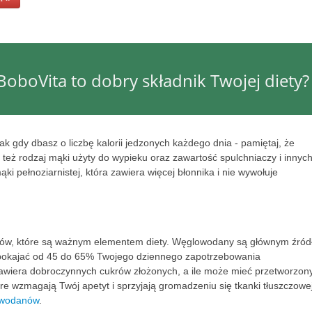
BoboVita to dobry składnik Twojej diety?
 gdy dbasz o liczbę kalorii jedzonych każdego dnia - pamiętaj, że
 też rodzaj mąki użyty do wypieku oraz zawartość spulchniaczy i innyc
ki pełnoziarnistej, która zawiera więcej błonnika i nie wywołuje
nów, które są ważnym elementem diety. Węglowodany są głównym źró
aspokajać od 45 do 65% Twojego dziennego zapotrzebowania
awiera dobroczynnych cukrów złożonych, a ile może mieć przetworzon
e wzmagają Twój apetyt i sprzyjają gromadzeniu się tkanki tłuszczowe
owodanów
.