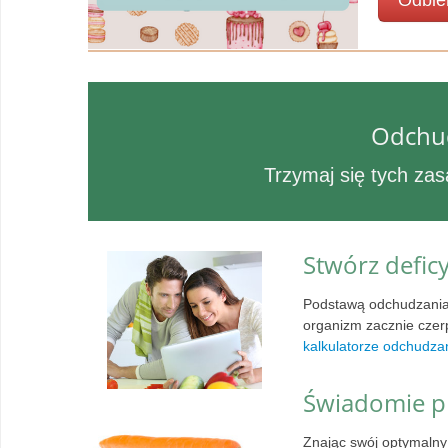
Odbie
Odchudz
Trzymaj się tych zas
Stwórz defic
Podstawą odchudzania 
organizm zacznie czerpa
kalkulatorze odchudza
Świadomie pl
Znając swój optymalny 