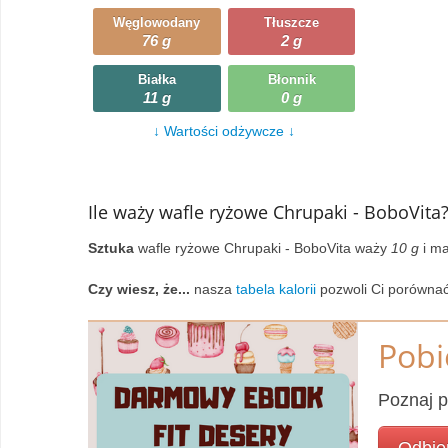
Węglowodany
Tłuszcze
Wczytywanie
Warzywa
76 g
2 g
Wczytywanie
Wegetariańskie
Białka
Błonnik
11 g
0 g
Wczytywanie
Zupy
↓ Wartości odżywcze ↓
Wczytywanie
Ile waży wafle ryżowe Chrupaki - BoboVita
Sztuka
wafle ryżowe Chrupaki - BoboVita waży
10 g
i ma
Czy wiesz, że...
nasza
tabela kalorii
pozwoli Ci porównać
Pobi
Poznaj p