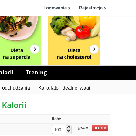
Logowanie
Rejestracja
lorii
Trening
r odchudzania
Kalkulator idealnej wagi
 Kalorii
Ilość
gram
Usuń