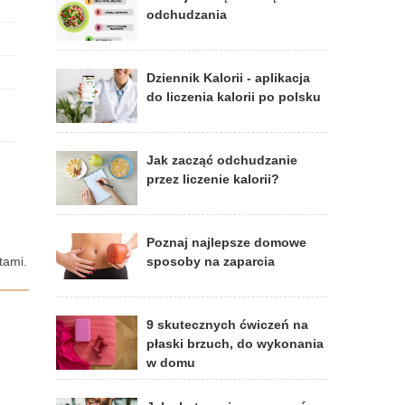
odchudzania
Dziennik Kalorii - aplikacja
do liczenia kalorii po polsku
Jak zacząć odchudzanie
przez liczenie kalorii?
Poznaj najlepsze domowe
tami.
sposoby na zaparcia
9 skutecznych ćwiczeń na
płaski brzuch, do wykonania
w domu