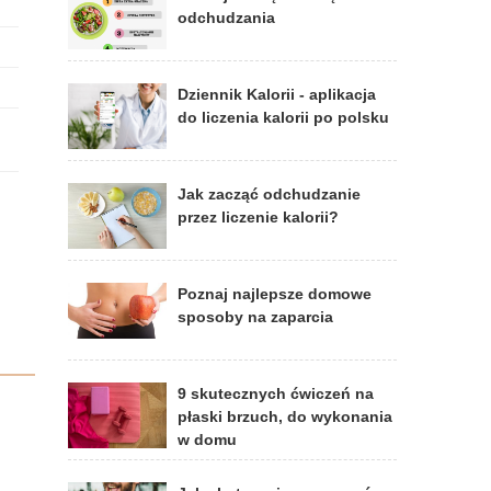
odchudzania
Dziennik Kalorii - aplikacja
do liczenia kalorii po polsku
Jak zacząć odchudzanie
przez liczenie kalorii?
Poznaj najlepsze domowe
sposoby na zaparcia
9 skutecznych ćwiczeń na
płaski brzuch, do wykonania
w domu