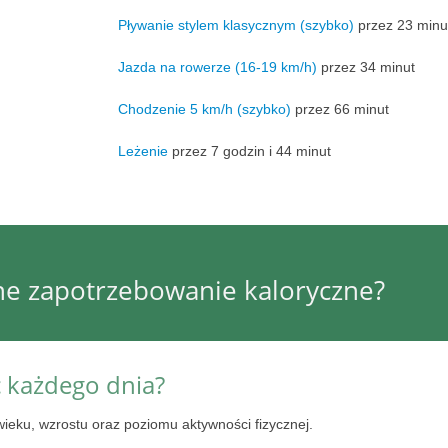
Pływanie stylem klasycznym (szybko)
przez 23 minu
Jazda na rowerze (16-19 km/h)
przez 34 minut
Chodzenie 5 km/h (szybko)
przez 66 minut
Leżenie
przez 7 godzin i 44 minut
nne zapotrzebowanie kaloryczne?
ć każdego dnia?
wieku, wzrostu oraz poziomu aktywności fizycznej.