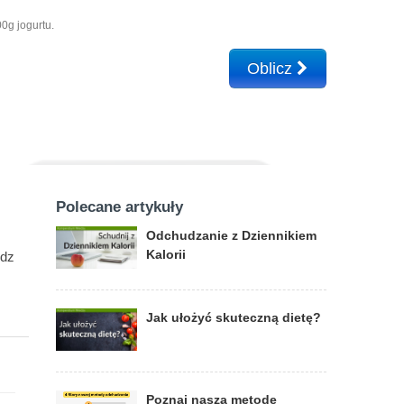
0g jogurtu.
Oblicz
Polecane artykuły
Odchudzanie z Dziennikiem
Kalorii
edz
Jak ułożyć skuteczną dietę?
Poznaj naszą metodę