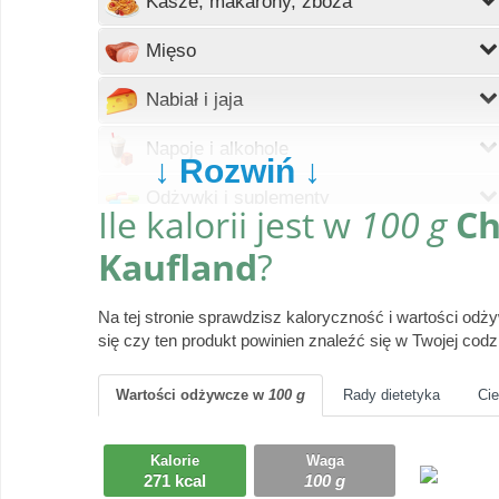
Kasze, makarony, zboża
Wczytywanie
Mięso
Wczytywanie
Nabiał i jaja
Wczytywanie
Napoje i alkohole
↓ Rozwiń ↓
Wczytywanie
Odżywki i suplementy
Ile kalorii jest w
100 g
Ch
Wczytywanie
Owoce
Kaufland
?
Wczytywanie
Pieczywo
Na tej stronie sprawdzisz kaloryczność i wartości od
Wczytywanie
się czy ten produkt powinien znaleźć się w Twojej codzi
Produkty gotowe
Wczytywanie
Przyprawy i dodatki
Wartości odżywcze
w
100 g
Rady dietetyka
Ci
Wczytywanie
Ryby i owoce morza
Kalorie
Waga
271 kcal
100 g
Wczytywanie
Słodycze, desery, ciasta