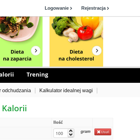
Logowanie
Rejestracja
lorii
Trening
r odchudzania
Kalkulator idealnej wagi
 Kalorii
Ilość
gram
Usuń