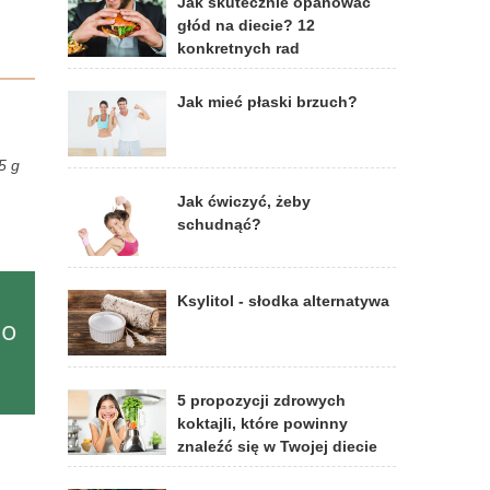
Jak skutecznie opanować
głód na diecie? 12
konkretnych rad
Jak mieć płaski brzuch?
5 g
Jak ćwiczyć, żeby
schudnąć?
Ksylitol - słodka alternatywa
mo
5 propozycji zdrowych
koktajli, które powinny
znaleźć się w Twojej diecie