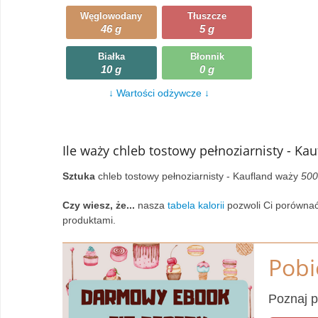
Węglowodany
Tłuszcze
Wczytywanie
Warzywa
46 g
5 g
Wczytywanie
Wegetariańskie
Białka
Błonnik
10 g
0 g
Wczytywanie
Zupy
↓ Wartości odżywcze ↓
Wczytywanie
Ile waży chleb tostowy pełnoziarnisty - Kau
Sztuka
chleb tostowy pełnoziarnisty - Kaufland waży
500
Czy wiesz, że...
nasza
tabela kalorii
pozwoli Ci porównać
produktami.
Pobi
Poznaj p