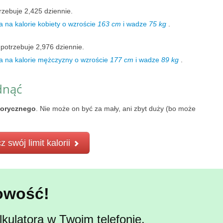
rzebuje 2,425 dziennie.
 na kalorie kobiety o wzroście
163 cm
i wadze
75 kg
.
potrzebuje 2,976 dziennie.
a na kalorie mężczyzny o wzroście
177 cm
i wadze
89 kg
.
dnąć
lorycznego
. Nie może on być za mały, ani zbyt duży (bo może
z swój limit kalorii
owość!
kulatora w Twoim telefonie.