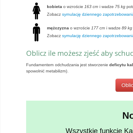
kobieta
o wzroście
163 cm
i wadze
75 kg
pot
Zobacz
symulację dziennego zapotrzebowania
mężczyzna
o wzroście
177 cm
i wadze
89 kg
Zobacz
symulację dziennego zapotrzebowani
Oblicz ile możesz zjeść aby schu
Fundamentem odchudzania jest stworzenie
deficytu ka
spowolnić metabilizm).
Oblic
N
Wszystkie funkcje Kal